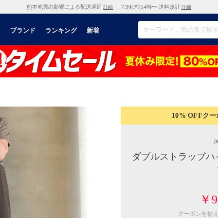
熊本地震の影響による配送遅延
｜ 7/30(木)14時〜 送料改訂
詳細
詳細
リ
ブランド
ランキング
新着
10% OFF
クー
j
ダブルストラップハ
￥9
クーポンを使