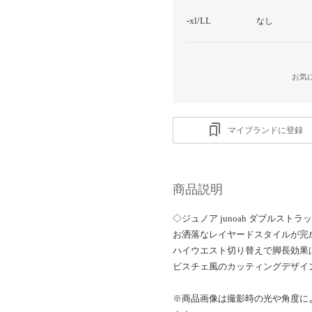
-xl/LL
なし
お気
マイブランドに登録
商品説明
◇ジュノア junoah ダブルス
お洒落なレイヤードスタイルが完
ハイウエスト切り替えで脚長効果
ビスチェ風のカッティングデザイ
※商品画像は撮影時の光や角度に