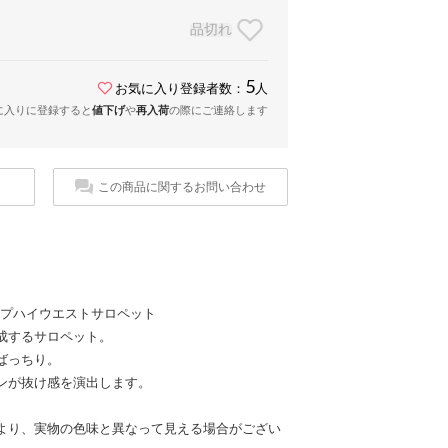
品切れ
5
お気に入り登録者数：
人
に入りに登録すると
値下げ
や
再入荷
の際にご連絡します
この商品に関するお問い合わせ
トラップハイウエストサロペット
成するサロペット。
ばっちり。
ンが抜け感を演出します。
より、実物の色味と異なって見える場合がござい