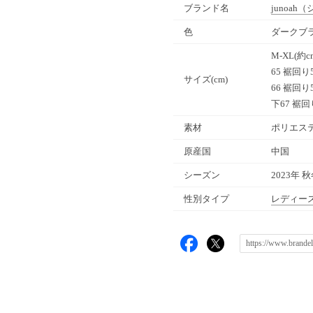
ブランド名
junoah
（
色
ダークブラ
M-XL(約
65 裾回り
サイズ(cm)
66 裾回り
下67 裾回
素材
ポリエステ
原産国
中国
シーズン
2023年 
性別タイプ
レディー