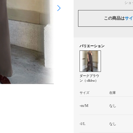
ショ
この商品は
サイ
バリエーション
ダークブラウ
ン（-dkbw）
サイズ
在庫
-m/M
なし
-l/L
なし