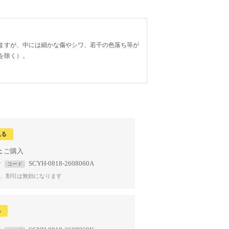
ますが、中には細かな傷やシワ、若干の色落ち等が
を除く）。
見る
上
で
SCYH-0818-2608060A
コード
、割引は無効になります
る