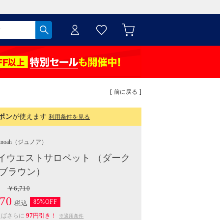
[ 前に戻る ]
ポン
が使えます
利用条件を見る
unoah
（ジュノア）
イウエストサロペット （ダーク
ブラウン）
￥6,710
70
85%OFF
税込
97
えばさらに
円引き！
※適用条件