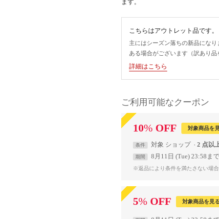
ます。
こちらはアウトレット品です。
主にはシーズン落ちの新品になり
ある場合がございます（訳あり品
詳細はこちら
ご利用可能なクーポン
10
%
OFF
対象商品を
対象
ショップ
2 点以
条件
8月11日 (Tue) 23:58ま
期間
※返品により条件を満たさない場合
5
%
OFF
対象商品を見