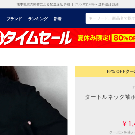
熊本地震の影響による配送遅延
｜ 7/30(木)14時〜 送料改訂
詳細
詳細
リ
ブランド
ランキング
新着
10% OFF
クー
j
タートルネック袖ボ
￥1,
クーポンを使