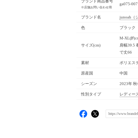
ブランド商品番号
ga075-007
※店舗お問い合わせ用
ブランド名
junoah
（
色
ブラック（
M-XL(約c
サイズ(cm)
肩幅39.5 
で丈66
素材
ポリエステ
原産国
中国
シーズン
2023年 
性別タイプ
レディー