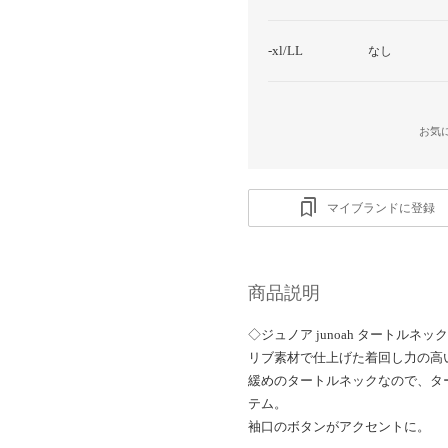
-xl/LL
なし
お気
マイブランドに登録
商品説明
◇ジュノア junoah タートルネ
リブ素材で仕上げた着回し力の高
緩めのタートルネックなので、タ
テム。
袖口のボタンがアクセントに。