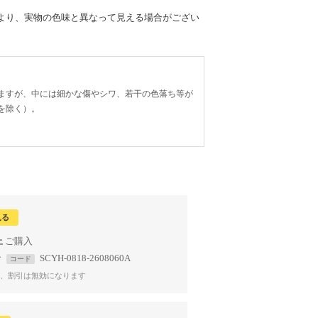
より、実物の色味と異なって見える場合がござい
ますが、中には細かな傷やシワ、若干の色落ち等が
を除く）。
見る
上
で
SCYH-0818-2608060A
コード
、割引は無効になります