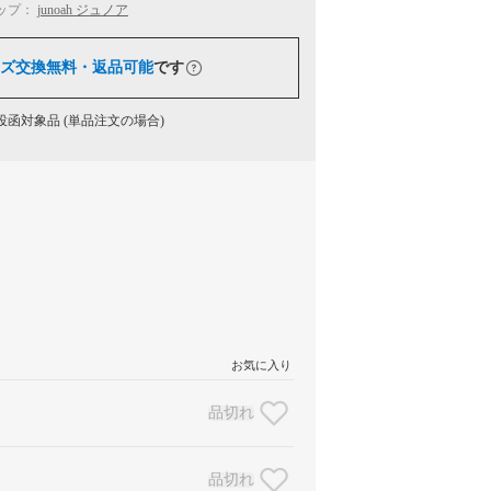
ップ：
junoah ジュノア
ズ交換無料・返品可能
です
函対象品 (単品注文の場合)
お気に入り
品切れ
品切れ