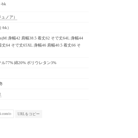
 -bk
ジュノア）
-bk）
m)M:身幅42 肩幅38.5 着丈62 そで丈64L:身幅44
着丈64 そで丈65XL:身幅46 肩幅40.5 着丈66 そ
ル77% 綿20% ポリウレタン3%
秋冬
ス
URLをコピー