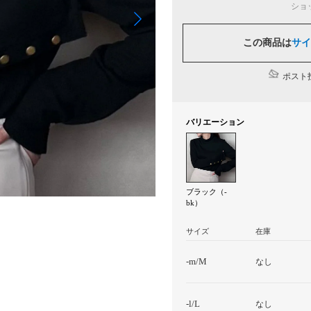
ショ
この商品は
サイ
ポスト投
バリエーション
ブラック（-
bk）
サイズ
在庫
-m/M
なし
-l/L
なし