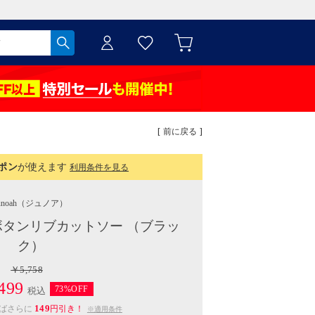
[ 前に戻る ]
ポン
が使えます
利用条件を見る
unoah
（ジュノア）
タンリブカットソー （ブラッ
ク）
￥5,758
499
73%OFF
税込
149
えばさらに
円引き！
※適用条件