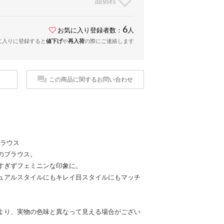
品切れ
6
お気に入り登録者数：
人
に入りに登録すると
値下げ
や
再入荷
の際にご連絡します
この商品に関するお問い合わせ
ブラウス
のブラウス。
すぎずフェミニンな印象に。
ュアルスタイルにもキレイ目スタイルにもマッチ
より、実物の色味と異なって見える場合がござい