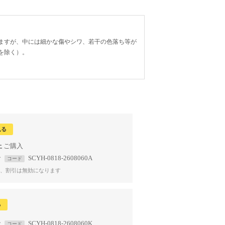
ますが、中には細かな傷やシワ、若干の色落ち等が
を除く）。
見る
上
で
SCYH-0818-2608060A
コード
、割引は無効になります
る
で
SCYH-0818-2608060K
コード