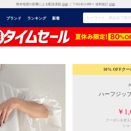
熊本地震の影響による配送遅延
｜ 7/30(木)14時〜 送料改訂
詳細
詳細
リ
ブランド
ランキング
新着
10% OFF
クー
j
ハーフジップ
￥1,
クーポンを使
ショ