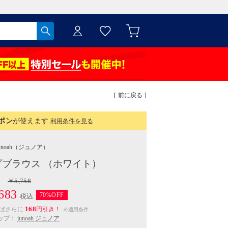
[ 前に戻る ]
ポン
が使えます
利用条件を見る
unoah
（ジュノア）
ブラウス （ホワイト）
￥5,758
683
70%OFF
税込
168
えばさらに
円引き！
※適用条件
ップ：
junoah ジュノア