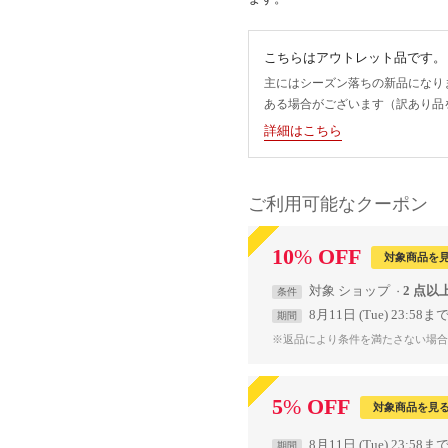
こちらはアウトレット品です。
主にはシーズン落ちの新品になり
ある場合がございます（訳あり品
詳細はこちら
ご利用可能なクーポン
10
%
OFF
対象商品を
対象
ショップ
2 点以
条件
8月11日 (Tue) 23:58ま
期間
※返品により条件を満たさない場合
5
%
OFF
対象商品を見
8月11日 (Tue) 23:58ま
期間