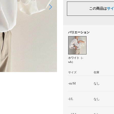
この商品は
サイ
バリエーション
ホワイト（-
wh）
サイズ
在庫
-m/M
なし
-l/L
なし