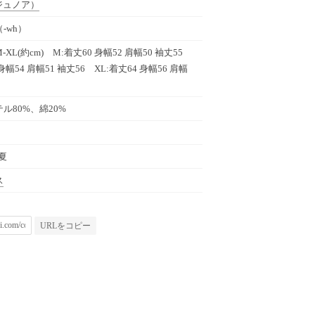
ジュノア）
-wh）
XL(約cm) M:着丈60 身幅52 肩幅50 袖丈55
 身幅54 肩幅51 袖丈56 XL:着丈64 身幅56 肩幅
ル80%、綿20%
春夏
ス
URLをコピー