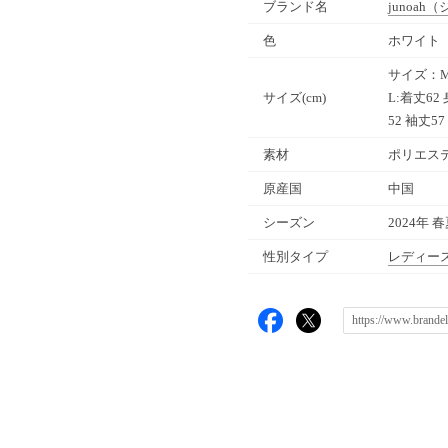
ブランド名
junoah
（
色
ホワイト（
サイズ：M-
サイズ(cm)
L:着丈62
52 袖丈57
素材
ポリエステ
原産国
中国
シーズン
2024年 
性別タイプ
レディー