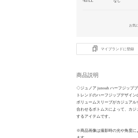
-xl/LL
なし
お気
マイブランドに登録
商品説明
◇ジュノア junoah ハーフジップ
トレンドのハーフジップデザイン
ボリュームスリーブがカジュアル
合わせるボトムスによって、カジ
するアイテムです。
※商品画像は撮影時の光や角度に
ます。