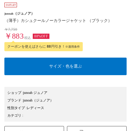
（ジュノア）
junoah
（薄手）カシュクールノーカラージャケット （ブラック）
￥7,759
￥883
88%OFF
税込
クーポンを使えばさらに
88
円引き！
※適用条件
サイズ・色を選ぶ
ショップ
:
junoah ジュノア
ブランド
:
junoah
（ジュノア）
性別タイプ
:
レディース
カテゴリ
: