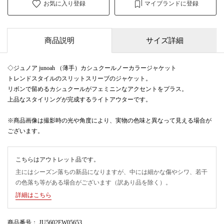
お気に入り登録
マイブランドに登録
商品説明
サイズ詳細
◇ジュノア junoah （薄手）カシュクールノーカラージャケット
トレンドスタイルのスリットスリーブのジャケット。
リボンで留めるカシュクールがフェミニンなアクセントをプラス。
上品なスタイリングが完成するライトアウターです。
※商品画像は撮影時の光や角度により、実物の色味と異なって見える場合が
ございます。
こちらはアウトレット品です。
主にはシーズン落ちの新品になりますが、中には細かな傷やシワ、若干
の色落ち等がある場合がございます（訳あり品を除く）。
詳細はこちら
商品番号
： JU5602EW05653