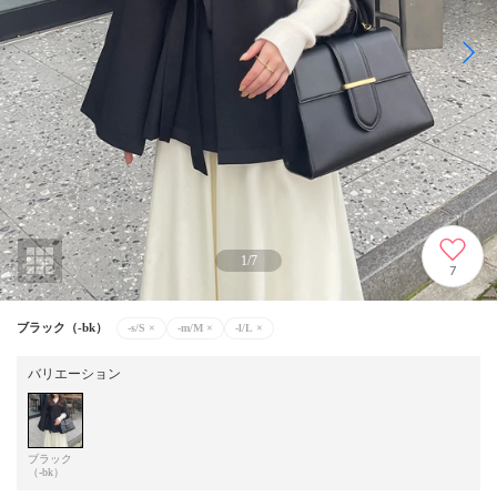
1
/
7
7
ブラック（-bk）
-s/S
×
-m/M
×
-l/L
×
バリエーション
ブラック
（-bk）