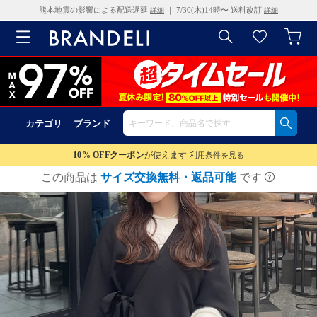
熊本地震の影響による配送遅延
｜ 7/30(木)14時〜 送料改訂
詳細
詳細
カテゴリ
ブランド
10% OFF
クーポン
が使えます
利用条件を見る
この商品は
サイズ交換無料・返品可能
です