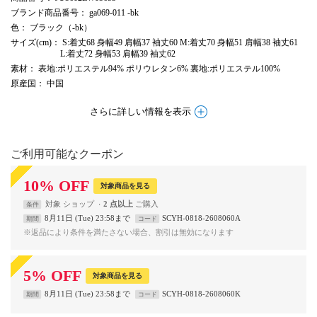
ブランド商品番号
： ga069-011 -bk
色
： ブラック（-bk）
サイズ(cm)
： S:着丈68 身幅49 肩幅37 袖丈60 M:着丈70 身幅51 肩幅38 袖丈61
L:着丈72 身幅53 肩幅39 袖丈62
素材
： 表地:ポリエステル94% ポリウレタン6% 裏地:ポリエステル100%
原産国
： 中国
さらに詳しい情報を表示
ご利用可能なクーポン
10
%
OFF
対象商品を見る
対象
ショップ
2 点以上
条件
8月11日 (Tue) 23:58まで
SCYH-0818-2608060A
期間
コード
※返品により条件を満たさない場合、割引は無効になります
5
%
OFF
対象商品を見る
8月11日 (Tue) 23:58まで
SCYH-0818-2608060K
期間
コード