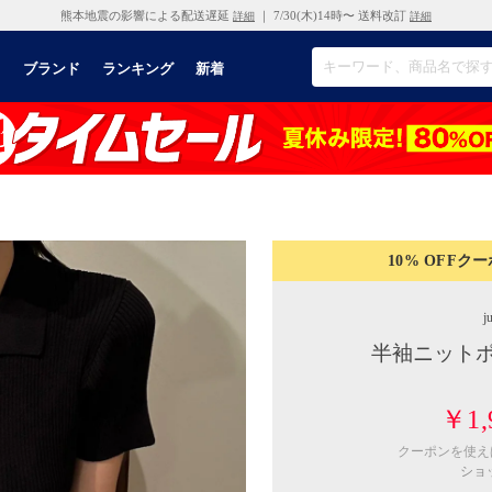
熊本地震の影響による配送遅延
｜ 7/30(木)14時〜 送料改訂
詳細
詳細
リ
ブランド
ランキング
新着
10% OFF
クー
j
半袖ニットポ
￥1,
クーポンを使
ショ