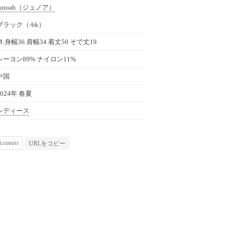
unoah
（ジュノア）
ブラック（-bk）
M:身幅36 肩幅34 着丈50 そで丈19
レーヨン89% ナイロン11%
中国
2024年 春夏
レディース
URLをコピー