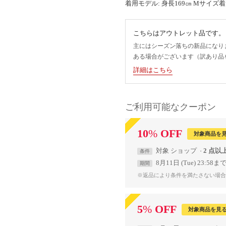
着用モデル: 身長169㎝ Mサイズ
こちらはアウトレット品です。
主にはシーズン落ちの新品になり
ある場合がございます（訳あり品
詳細はこちら
ご利用可能なクーポン
10
%
OFF
対象商品を
対象
ショップ
2 点以
条件
8月11日 (Tue) 23:58ま
期間
※返品により条件を満たさない場合
5
%
OFF
対象商品を見