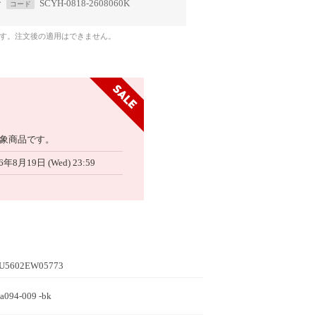
で
SCYH-0818-2608060K
コード
です。注文後の適用はできません。
象商品です。
6年8月19日 (Wed) 23:59
JU5602EW05773
a094-009 -bk