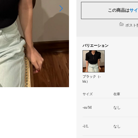
この商品は
サイ
ポスト投
バリエーション
ブラック（-
bk）
サイズ
在庫
-m/M
なし
-l/L
なし