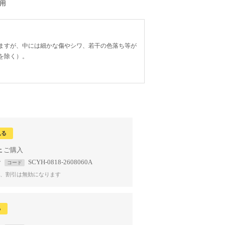
着用
ますが、中には細かな傷やシワ、若干の色落ち等が
を除く）。
見る
上
で
SCYH-0818-2608060A
コード
、割引は無効になります
る