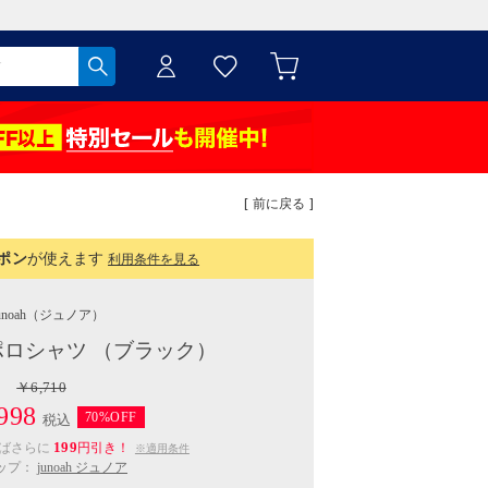
[ 前に戻る ]
ポン
が使えます
利用条件を見る
unoah
（ジュノア）
ロシャツ （ブラック）
￥6,710
998
70%OFF
税込
199
えばさらに
円引き！
※適用条件
ップ：
junoah ジュノア