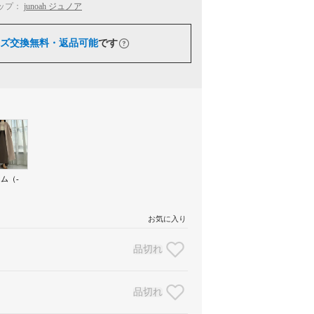
ップ：
junoah ジュノア
ズ交換無料・返品可能
です
ム（-
お気に入り
品切れ
品切れ