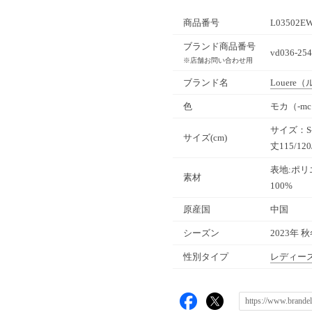
商品番号
L03502E
ブランド商品番号
vd036-254
※店舗お問い合わせ用
ブランド名
Louere
（
色
モカ（-m
サイズ：S-X
サイズ(cm)
丈115/120
表地:ポリ
素材
100%
原産国
中国
シーズン
2023年 
性別タイプ
レディー