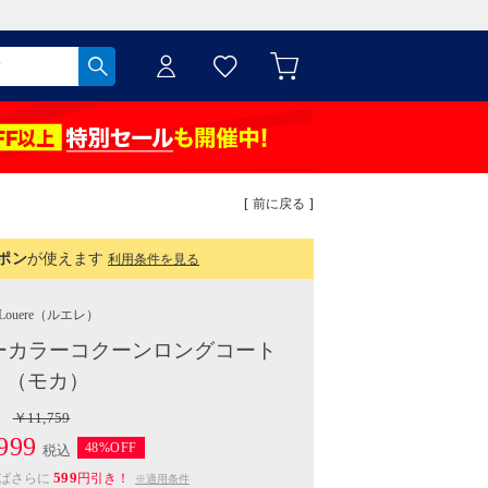
[ 前に戻る ]
ポン
が使えます
利用条件を見る
Louere
（ルエレ）
ーノーカラーコクーンロングコート
（モカ）
￥11,759
999
48%OFF
税込
599
えばさらに
円引き！
※適用条件