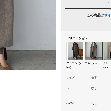
ショ
この商品は
サイ
バリエーション
ブラウン（-
モカ（-mc）
クリー
bw）
cm）
サイズ
在庫
-s/S
なし
-m/M
なし