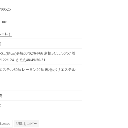
W00525
 -mc
ルエレ）
c）
L(約cm)身幅60/62/64/66 肩幅54/55/56/57 着
/122/124 そで丈48/49/50/51
エステル80% レーヨン20% 裏地:ポリエステル
秋冬
ス
URLをコピー