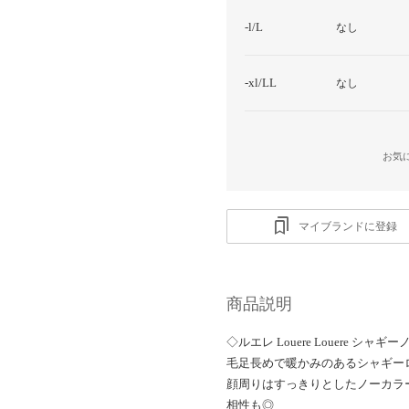
-l/L
なし
-xl/LL
なし
お気
マイブランドに登録
商品説明
◇ルエレ Louere Louere 
毛足長めで暖かみのあるシャギー
顔周りはすっきりとしたノーカラ
相性も◎