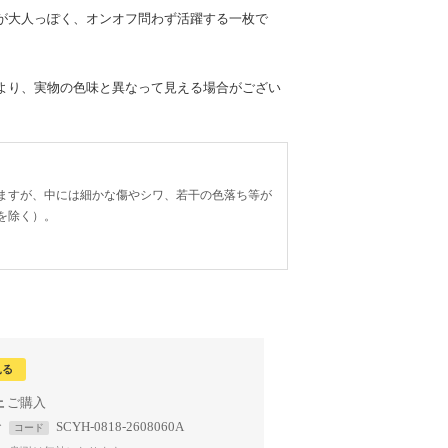
が大人っぽく、オンオフ問わず活躍する一枚で
より、実物の色味と異なって見える場合がござい
ますが、中には細かな傷やシワ、若干の色落ち等が
を除く）。
見る
上
で
SCYH-0818-2608060A
コード