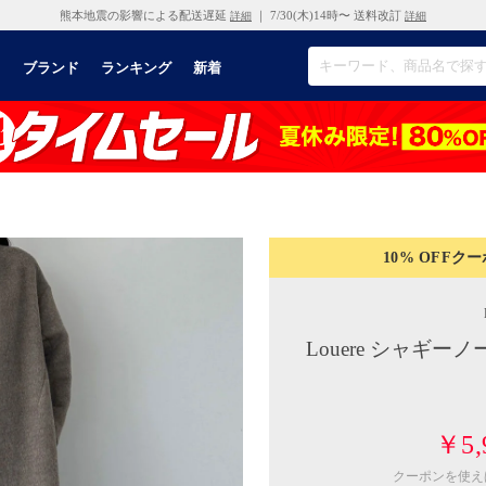
熊本地震の影響による配送遅延
｜ 7/30(木)14時〜 送料改訂
詳細
詳細
リ
ブランド
ランキング
新着
10% OFF
クー
Louere シャギ
￥5,
クーポンを使