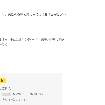
より、実物の色味と異なって見える場合がござい
ますが、中には細かな傷やシワ、若干の色落ち等が
を除く）。
見る
上
で
SCYH-0818-2608060A
コード
、割引は無効になります