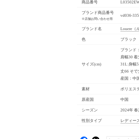
商品番号
L03502E
ブランド商品番号
vd036-335
※店舗お問い合わせ用
ブランド名
Louere
（
色
ブラック（
ブランド：L
肩幅30 着
サイズ(cm)
31L:身幅
丈66 そ
産国：中
素材
ポリエステ
原産国
中国
シーズン
2024年 
性別タイプ
レディー