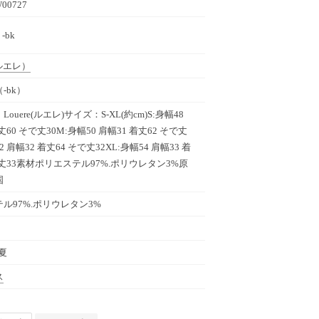
W00727
 -bk
ルエレ）
-bk）
ouere(ルエレ)サイズ：S-XL(約cm)S:身幅48
丈60 そで丈30M:身幅50 肩幅31 着丈62 そで丈
52 肩幅32 着丈64 そで丈32XL:身幅54 肩幅33 着
で丈33素材ポリエステル97%.ポリウレタン3%原
国
ル97%.ポリウレタン3%
春夏
ス