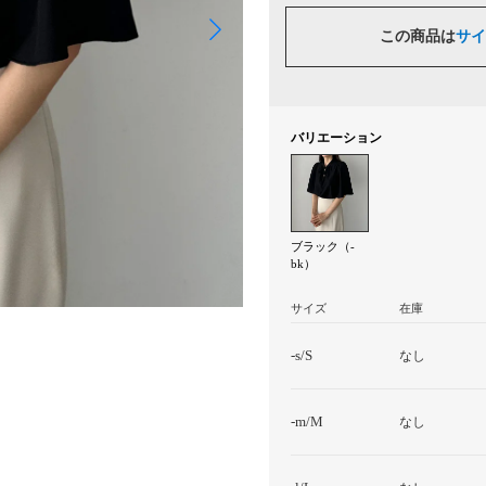
この商品は
サイ
バリエーション
ブラック（-
bk）
サイズ
在庫
-s/S
なし
-m/M
なし