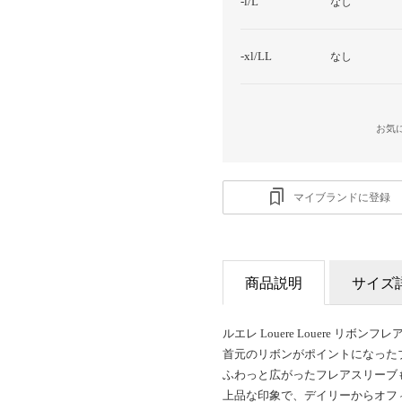
-l/L
なし
-xl/LL
なし
お気
マイブランドに登録
商品説明
サイズ
ルエレ Louere Louere リボ
首元のリボンがポイントになった
ふわっと広がったフレアスリーブ
上品な印象で、デイリーからオフ