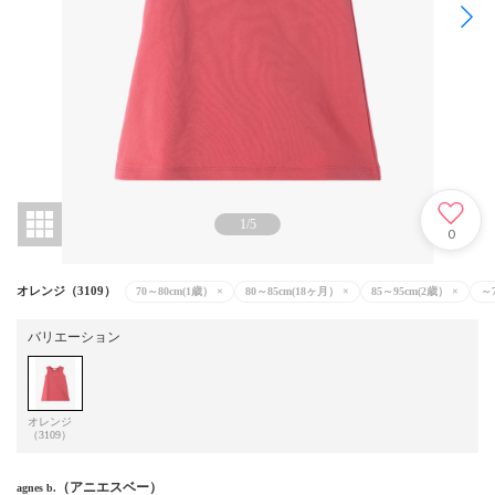
1
/
5
0
オレンジ（3109）
70～80cm(1歳）
×
80～85cm(18ヶ月）
×
85～95cm(2歳）
×
～
バリエーション
オレンジ
（3109）
（アニエスベー）
agnes b.