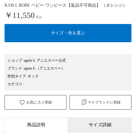
K330 L ROBE ベビー ワンピース【返品不可商品】 （オレンジ）
￥11,550
税込
サイズ・色を選ぶ
ショップ
:
agnès b. アニエスベー公式
ブランド
:
agnes b.
（アニエスベー）
性別タイプ
:
キッズ
カテゴリ
:
お気に入り登録
マイブランドに登録
商品説明
サイズ詳細