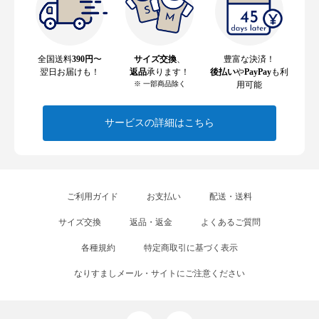
全国送料
390円
〜
サイズ交換
、
豊富な決済！
翌日お届けも！
返品
承ります！
後払い
や
PayPay
も利
※ 一部商品除く
用可能
サービスの詳細はこちら
ご利用ガイド
お支払い
配送・送料
サイズ交換
返品・返金
よくあるご質問
各種規約
特定商取引に基づく表示
なりすましメール・サイトにご注意ください