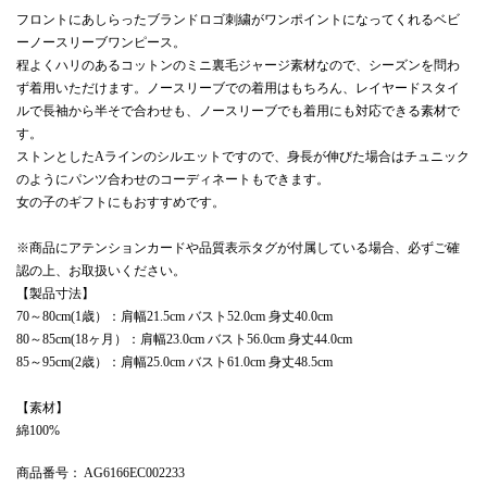
フロントにあしらったブランドロゴ刺繍がワンポイントになってくれるベビ
ーノースリーブワンピース。
程よくハリのあるコットンのミニ裏毛ジャージ素材なので、シーズンを問わ
ず着用いただけます。ノースリーブでの着用はもちろん、レイヤードスタイ
ルで長袖から半そで合わせも、ノースリーブでも着用にも対応できる素材で
す。
ストンとしたAラインのシルエットですので、身長が伸びた場合はチュニック
のようにパンツ合わせのコーディネートもできます。
女の子のギフトにもおすすめです。
※商品にアテンションカードや品質表示タグが付属している場合、必ずご確
認の上、お取扱いください。
【製品寸法】
70～80cm(1歳）：肩幅21.5cm バスト52.0cm 身丈40.0cm
80～85cm(18ヶ月）：肩幅23.0cm バスト56.0cm 身丈44.0cm
85～95cm(2歳）：肩幅25.0cm バスト61.0cm 身丈48.5cm
【素材】
綿100%
商品番号
： AG6166EC002233