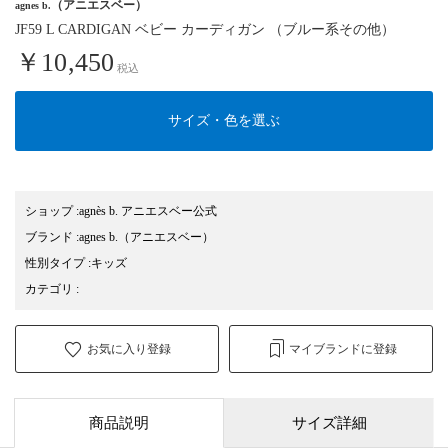
（アニエスベー）
agnes b.
JF59 L CARDIGAN ベビー カーディガン （ブルー系その他）
￥10,450
税込
サイズ・色を選ぶ
ショップ
:
agnès b. アニエスベー公式
ブランド
:
agnes b.
（アニエスベー）
性別タイプ
:
キッズ
カテゴリ
:
お気に入り登録
マイブランドに登録
商品説明
サイズ詳細