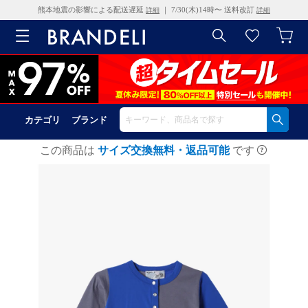
熊本地震の影響による配送遅延
｜ 7/30(木)14時〜 送料改訂
詳細
詳細
カテゴリ
ブランド
この商品は
サイズ交換無料・返品可能
です