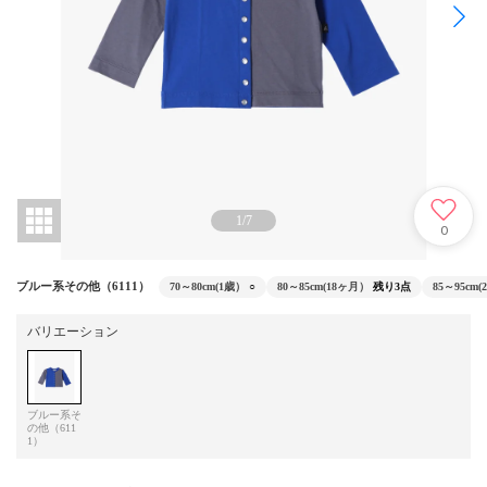
1
/
7
0
ブルー系その他（6111）
70～80cm(1歳）
○
80～85cm(18ヶ月）
残り3点
85～95cm
バリエーション
ブルー系そ
の他（611
1）