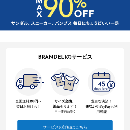
BRANDELIのサービス
全国送料
390円
〜
サイズ交換
、
豊富な決済！
翌日お届けも！
返品
承ります！
後払い
や
PayPay
も利
※ 一部商品除く
用可能
サービスの詳細はこちら