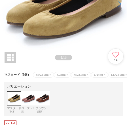
1
/
13
14
マスタード（MS）
SS/22.5cm
×
S/23cm
×
M/23.5cm
×
L/24cm
×
LL/24.5cm
×
バリエーション
マスタード
ローズ（R
ブラウン
（MS）
S）
（BR）