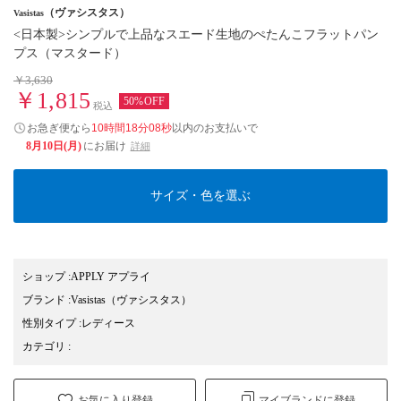
（ヴァシスタス）
Vasistas
<日本製>シンプルで上品なスエード生地のぺたんこフラットパン
プス（マスタード）
￥3,630
￥1,815
50%OFF
税込
お急ぎ便なら
10時間18分07秒
以内
のお支払いで
8月10日(月)
にお届け
詳細
サイズ・色を選ぶ
ショップ
:
APPLY アプライ
ブランド
:
Vasistas
（ヴァシスタス）
性別タイプ
:
レディース
カテゴリ
:
お気に入り登録
マイブランドに登録