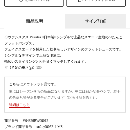
商品説明
サイズ詳細
◇ヴァシスタス Vasistas <日本製>シンプルで上品なスエード生地のぺたんこ
フラットパンプス 。
フェイクスエードを採用した秋冬らしいデザインのフラットシューズです。
シンプルなデザインで上品な印象に。
幅広いスタイリングと相性良くマッチしてくれます。
▽【片足の重さ(g)】139
こちらはアウトレット品です。
主にはシーズン落ちの新品になりますが、中には細かな傷やシワ、若干
の色落ち等がある場合がございます（訳あり品を除く）。
詳細はこちら
商品番号
： V04826BW00012
ブランド商品番号
： sn2-p0008211 MS