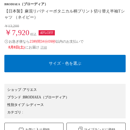
（ブローディア）
BRODIAEA
【日本製】麻混リバティーボタニカル柄プリント切り替え半袖Tシ
ャツ （ネイビー）
￥13,200
￥7,920
40%OFF
税込
お急ぎ便なら
23時間34分08秒
以内
のお支払いで
8月8日(土)
にお届け
詳細
サイズ・色を選ぶ
ショップ
:
アリエス
ブランド
:
BRODIAEA
（ブローディア）
性別タイプ
:
レディース
カテゴリ
:
お気に入り登録
マイブランドに登録