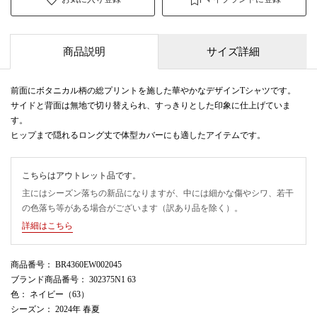
商品説明
サイズ詳細
前面にボタニカル柄の総プリントを施した華やかなデザインTシャツです。
サイドと背面は無地で切り替えられ、すっきりとした印象に仕上げていま
す。
ヒップまで隠れるロング丈で体型カバーにも適したアイテムです。
こちらはアウトレット品です。
主にはシーズン落ちの新品になりますが、中には細かな傷やシワ、若干
の色落ち等がある場合がございます（訳あり品を除く）。
詳細はこちら
商品番号
： BR4360EW002045
ブランド商品番号
： 302375N1 63
色
： ネイビー（63）
シーズン
： 2024年 春夏