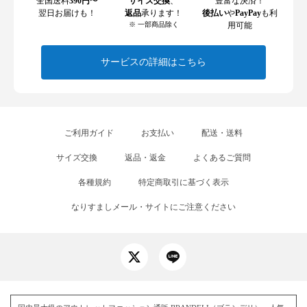
全国送料
390円
〜
サイズ交換
、
豊富な決済！
翌日お届けも！
返品
承ります！
後払い
や
PayPay
も利
※ 一部商品除く
用可能
サービスの詳細はこちら
ご利用ガイド
お支払い
配送・送料
サイズ交換
返品・返金
よくあるご質問
各種規約
特定商取引に基づく表示
なりすましメール・サイトにご注意ください