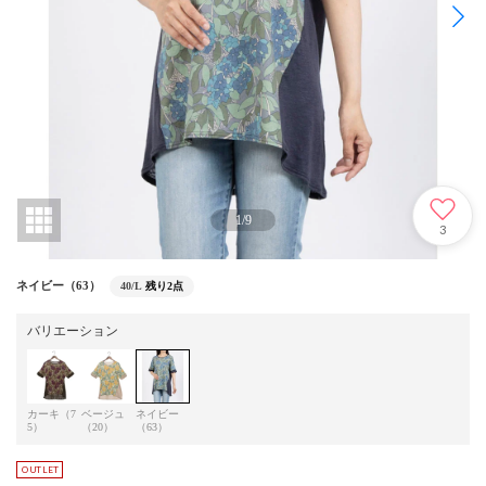
1
/
9
3
ネイビー（63）
40/L
残り2点
バリエーション
カーキ（7
ベージュ
ネイビー
5）
（20）
（63）