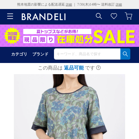
熊本地震の影響による配送遅延
｜ 7/30(木)14時〜 送料改訂
詳細
詳細
カテゴリ
ブランド
この商品は
返品可能
です