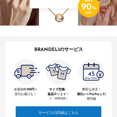
BRANDELIのサービス
全国送料
390円
〜
サイズ交換
、
豊富な決済！
翌日お届けも！
返品
承ります！
後払い
や
PayPay
も利
※ 一部商品除く
用可能
サービスの詳細はこちら