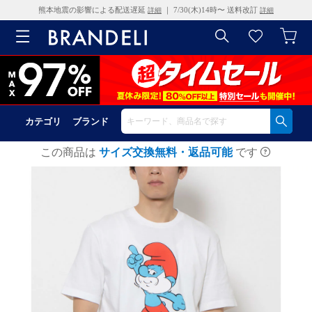
熊本地震の影響による配送遅延
｜ 7/30(木)14時〜 送料改訂
詳細
詳細
カテゴリ
ブランド
この商品は
サイズ交換無料・返品可能
です