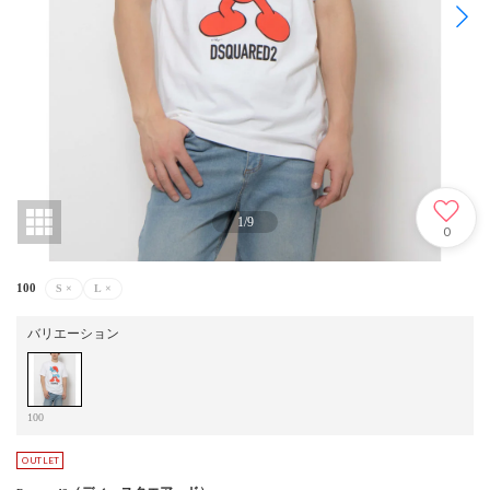
1
/
9
0
100
S
×
L
×
バリエーション
100