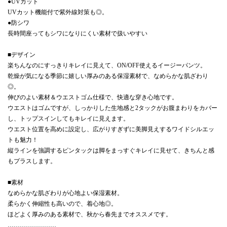
●UVカット
UVカット機能付で紫外線対策も◎。
●防シワ
長時間座ってもシワになりにくい素材で扱いやすい
■デザイン
楽ちんなのにすっきりキレイに見えて、ON/OFF使えるイージーパンツ。
乾燥が気になる季節に嬉しい厚みのある保湿素材で、なめらかな肌ざわり
◎。
伸びのよい素材＆ウエストゴム仕様で、快適な穿き心地です。
ウエストはゴムですが、しっかりした生地感と2タックがお腹まわりをカバー
し、トップスインしてもキレイに見えます。
ウエスト位置を高めに設定し、広がりすぎずに美脚見えするワイドシルエッ
トも魅力！
縦ラインを強調するピンタックは脚をまっすぐキレイに見せて、きちんと感
もプラスします。
■素材
なめらかな肌ざわりが心地よい保湿素材。
柔らかく伸縮性も高いので、着心地◎。
ほどよく厚みのある素材で、秋から春先までオススメです。
……………………