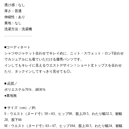
透け感：なし
厚さ：普通
伸縮性：あり
裏地：なし
洗濯方法：洗濯機
……………………
■コーディネート
シャツやジャケット合わせでキレイめに、ニット・スウェット・ロンT合わせ
でカジュアルにも着ていただける優秀パンツです。
インしてもキレイに見えるウエストデザイン！ショート丈トップスを合わせ
たり、タックインしてすっきり見せても◎。
■ 品質／
ポリエステル70％、綿30％
●裏地無
■ サイズ（cm）／約
S：ウエスト（ヌード寸）59～63、ヒップ99、股上29.5、わたり幅32.5、裾幅
28、股下66
M：ウエスト（ヌード寸）63～67、ヒップ104、股上30.5、わたり幅34、裾幅