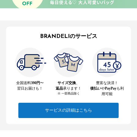
BRANDELIのサービス
全国送料
390円
〜
サイズ交換
、
豊富な決済！
翌日お届けも！
返品
承ります！
後払い
や
PayPay
も利
※ 一部商品除く
用可能
サービスの詳細はこちら