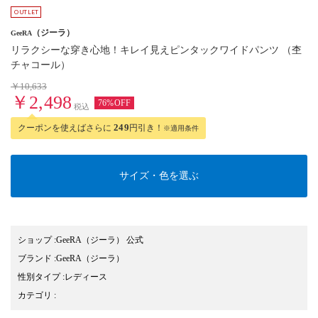
（ジーラ）
GeeRA
リラクシーな穿き心地！キレイ見えピンタックワイドパンツ （杢
チャコール）
￥10,633
￥2,498
76%OFF
税込
クーポンを使えばさらに
249
円引き！
※適用条件
サイズ・色を選ぶ
ショップ
:
GeeRA（ジーラ） 公式
ブランド
:
GeeRA
（ジーラ）
性別タイプ
:
レディース
カテゴリ
: