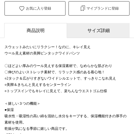
お気に入り登録
マイブランドに登録
商品説明
サイズ詳細
スウェットみたいにリラクシー！なのに、キレイ見え
ウール見え素材の美脚ピンタックワイドパンツ
〇ほどよい厚みのウール見えする保湿素材で、なめらかな肌ざわり
〇伸びのよいストレッチ素材で、リラックス感のある着心地！
○2タック＆広がりすぎないワイドシルエットで、すっきりこなれ見え
○美脚＆きちんと見えするセンターライン
○トップスインでもキレイに見えて、楽ちんなウエストゴム仕様
＜嬉しい３つの機能＞
●保湿
吸水性・吸湿性の高い綿を混紡し水分をキープする、保湿機能付きの厚手の
素材を使用。
乾燥が気になる季節に嬉しい商品です。