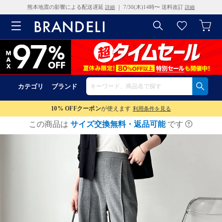
熊本地震の影響による配送遅延
｜ 7/30(木)14時〜 送料改訂
詳細
詳細
カテゴリ
ブランド
10% OFF
クーポン
が使えます
利用条件を見る
この商品は
サイズ交換無料・返品可能
です