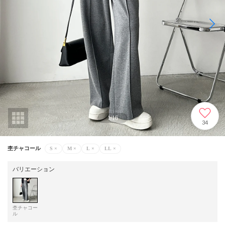
1
/
16
34
杢チャコール
S
×
M
×
L
×
LL
×
バリエーション
杢チャコー
ル