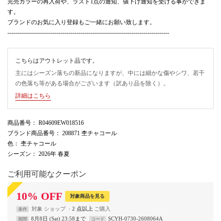
完売カラーの再入荷や、ラスト1点の通知、値下げ通知を受ける事ができま
す。
ブランドのお気に入り登録もご一緒にお願い致します。
----------------------------------------------------------------------------------
こちらはアウトレット品です。
主にはシーズン落ちの新品になりますが、中には細かな傷やシワ、若干
の色落ち等がある場合がございます（訳あり品を除く）。
詳細はこちら
商品番号
： R04609EW018516
ブランド商品番号
： 208871 杢チャコール
色
： 杢チャコール
シーズン
： 2026年 春夏
ご利用可能なクーポン
10
%
OFF
対象商品を見る
対象
ショップ
2 点以上
条件
8月8日 (Sat) 23:58まで
SCYH-0730-2608064A
期間
コード