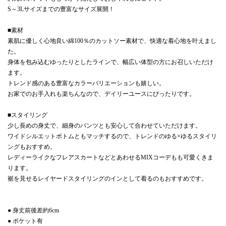
S～3Lサイズまでの豊富なサイズ展開！
■素材
素肌に優しく心地良い綿100％のカットソー素材で、快適な着心地を叶えまし
た。
身体を包み込むゆったりとしたラインで、幅広い体型の方にお召しいただけ
ます。
トレンド感のある豊富なカラーバリエーションも嬉しい。
お家でのお手入れも楽ちんなので、デイリーユースにぴったりです。
■スタイリング
少し長めの身丈で、細身のパンツとも安心して合わせていただけます。
ワイドシルエットボトムともマッチするので、トレンドのゆる×ゆるスタイリ
ングもおすすめ。
レディーライクなフレアスカートなどとあわせるMIXコーデもも可愛くきま
ります。
裾を見せるレイヤードスタイリングのインとして着るのもおすすめです。
● 身丈前後差約6cm
● ポケット有