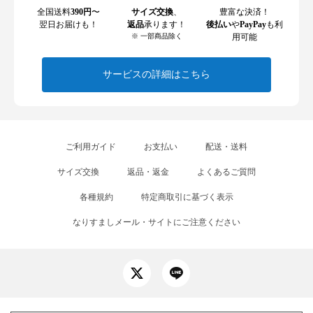
全国送料
390円
〜
サイズ交換
、
豊富な決済！
翌日お届けも！
返品
承ります！
後払い
や
PayPay
も利
※ 一部商品除く
用可能
サービスの詳細はこちら
ご利用ガイド
お支払い
配送・送料
サイズ交換
返品・返金
よくあるご質問
各種規約
特定商取引に基づく表示
なりすましメール・サイトにご注意ください