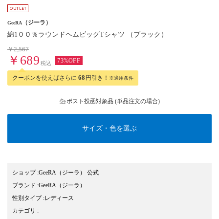
（ジーラ）
GeeRA
綿1００％ラウンドヘムビッグTシャツ （ブラック）
￥2,567
￥689
73%OFF
税込
クーポンを使えばさらに
68
円引き！
※適用条件
ポスト投函対象品 (単品注文の場合)
サイズ・色を選ぶ
ショップ
:
GeeRA（ジーラ） 公式
ブランド
:
GeeRA
（ジーラ）
性別タイプ
:
レディース
カテゴリ
: