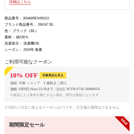
詳細はこちら
商品番号
： R04609EW09103
ブランド商品番号
： 206347 BL
色
： ブラック（BL）
素材
： 綿100％
洗濯表示
： 洗濯機OK
シーズン
： 2026年 春夏
ご利用可能なクーポン
10
%
OFF
対象商品を見る
対象
ショップ
2 点以上
条件
8月9日 (Sun) 23:58まで
SCYH-0730-2608065A
期間
コード
※返品により条件を満たさない場合、割引は無効になります
※1回のご注文に使えるクーポンは1つです。注文後の適用はできません。
期間限定セール