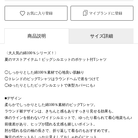
お気に入り登録
マイブランドに登録
商品説明
サイズ詳細
〈大人気の綿100％シリーズ！〉
夏のマストアイテム！ビッグシルエットのポケット付Tシャツ
◯しっかりとした綿100％素材で心地良い肌触り
◯トレンドのビッグTシャツはラウンドヘムで差をつけて
◯ゆったりとしたビッグシルエットで体型カバーにも♪
■デザイン
柔らかでしっかりとした綿100％素材のビッグTシャツ。
ラウンド裾デザインは、きちんと感もありすっきり見せる効果も。
体のラインを拾わないワイドシルエットで、ゆったり着られて着心地楽ちん♪
前後差があり、ヒップが隠れる丈感も嬉しいポイント。
肘が隠れる位の袖の長さで、折り返して着るのもおすすめです。
胸元のポケットもしっかり見えしておしゃれ心にヒット。