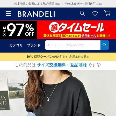
熊本地震の影響による配送遅延
｜ 7/30(木)14時〜 送料改訂
詳細
詳細
カテゴリ
ブランド
10% OFF
クーポン
が使えます
利用条件を見る
この商品は
サイズ交換無料・返品可能
です