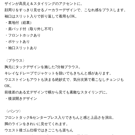
ザインが高見え＆スタイリングのアクセントに。
顔周りをすっきり見せるノーカラーデザインで、こなれ感をプラスします。
袖口はスリット入りで折り返して着用もOK。
・裏地付（総裏）
・肩パッド付（取り外し不可）
・フロントホックあり
・ポケットあり
・袖口スリットあり
〈ブラウス〉
胸元にタックデザインを施した7分袖ブラウス。
キレイなドレープでジャケットを脱いでもきちんと感があります。
ウエストインもアウトも決まる絶妙丈で、気分次第で着こなしチェンジも
OK。
前後差のある丈デザインで横から見ても素敵なスタイリングに。
・後涙開きデザイン
〈パンツ〉
フロントタック&センタープレス入りできちんと感と上品さを演出。
脚のラインをきれいに見せてくれます。
ウエスト後ゴム仕様ではきごこちも楽ちん