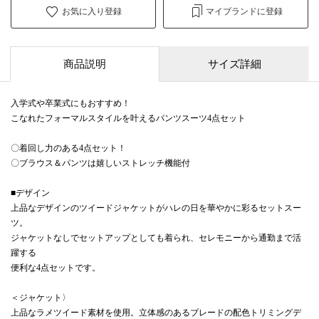
お気に入り登録
マイブランドに登録
商品説明
サイズ詳細
入学式や卒業式にもおすすめ！
こなれたフォーマルスタイルを叶えるパンツスーツ4点セット
〇着回し力のある4点セット！
〇ブラウス＆パンツは嬉しいストレッチ機能付
■デザイン
上品なデザインのツイードジャケットがハレの日を華やかに彩るセットスー
ツ。
ジャケットなしでセットアップとしても着られ、セレモニーから通勤まで活
躍する
便利な4点セットです。
＜ジャケット〉
上品なラメツイード素材を使用。立体感のあるブレードの配色トリミングデ