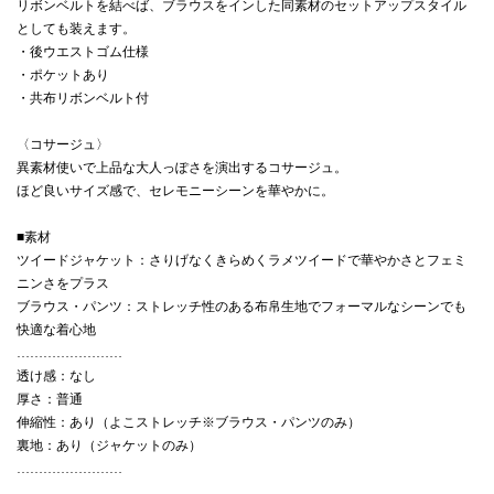
リボンベルトを結べば、ブラウスをインした同素材のセットアップスタイル
としても装えます。
・後ウエストゴム仕様
・ポケットあり
・共布リボンベルト付
〈コサージュ〉
異素材使いで上品な大人っぽさを演出するコサージュ。
ほど良いサイズ感で、セレモニーシーンを華やかに。
■素材
ツイードジャケット：さりげなくきらめくラメツイードで華やかさとフェミ
ニンさをプラス
ブラウス・パンツ：ストレッチ性のある布帛生地でフォーマルなシーンでも
快適な着心地
……………………
透け感：なし
厚さ：普通
伸縮性：あり（よこストレッチ※ブラウス・パンツのみ）
裏地：あり（ジャケットのみ）
……………………