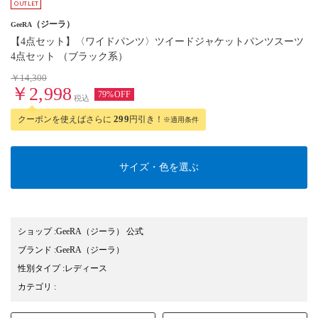
（ジーラ）
GeeRA
【4点セット】〈ワイドパンツ〉ツイードジャケットパンツスーツ
4点セット （ブラック系）
￥14,300
￥2,998
79%OFF
税込
クーポンを使えばさらに
299
円引き！
※適用条件
サイズ・色を選ぶ
ショップ
:
GeeRA（ジーラ） 公式
ブランド
:
GeeRA
（ジーラ）
性別タイプ
:
レディース
カテゴリ
: