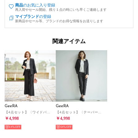
商品
のお気に入り登録
再入荷やセール開始、残り１点の時にいち早くご連絡します
マイブランド
の登録
新商品やセール等、ブランドのお得な情報をお送りします
関連アイテム
GeeRA
GeeRA
【4点セット】〈ワイドパンツ〉ノーカラージャケットパンツスーツ4点セット （ブラック系）
【4点セット】〈テーパードパンツ〉ノーカラージャケットパンツスーツ4点セット （ブラック系）
￥4,998
￥4,998
64%
64%