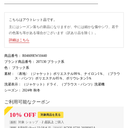
----------------------------------------------------------------------------------
こちらはアウトレット品です。
主にはシーズン落ちの新品になりますが、中には細かな傷やシワ、若干
の色落ち等がある場合がございます（訳あり品を除く）。
詳細はこちら
商品番号
： R04609EW10440
ブランド商品番号
： 207130 ブラック系
色
： ブラック系
素材
： 〈表地〉（ジャケット）ポリエステル99％、ナイロン1％、（ブラウ
ス・パンツ）ポリエステル95％、ポリウレタン5％
洗濯表示
： （ジャケット）ドライ、（ブラウス・パンツ）洗濯機
シーズン
： 2024年 秋冬
ご利用可能なクーポン
10
%
OFF
対象商品を見る
対象
ショップ
2 点以上
条件
8月9日 (Sun) 23:58まで
SCYH-0730-2608065A
期間
コード