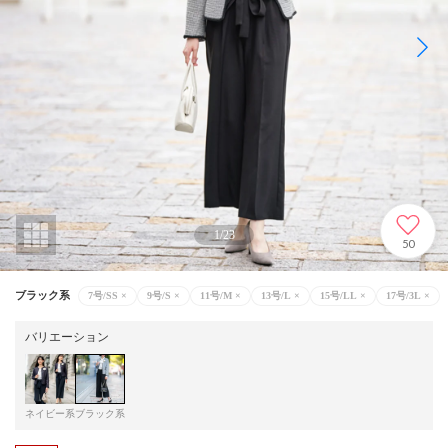
1
/
23
50
ブラック系
7号/SS
×
9号/S
×
11号/M
×
13号/L
×
15号/LL
×
17号/3L
×
バリエーション
ネイビー系
ブラック系