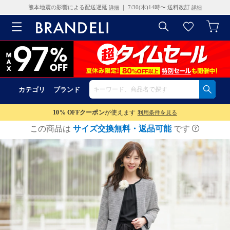
熊本地震の影響による配送遅延
｜ 7/30(木)14時〜 送料改訂
詳細
詳細
カテゴリ
ブランド
10% OFF
クーポン
が使えます
利用条件を見る
この商品は
サイズ交換無料・返品可能
です