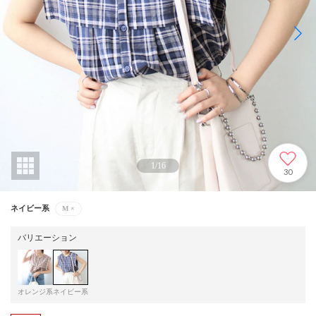
1
/
16
30
ネイビー系
M
×
バリエーション
オレンジ系
ネイビー系