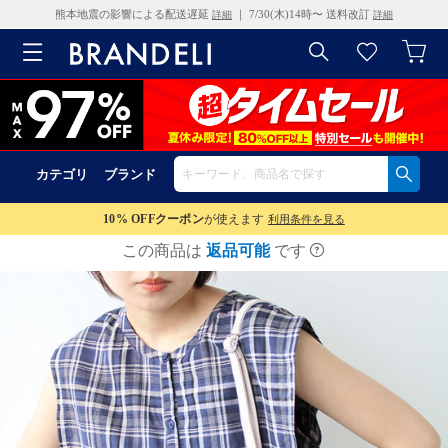
熊本地震の影響による配送遅延
｜ 7/30(木)14時〜 送料改訂
詳細
詳細
カテゴリ
ブランド
10% OFF
クーポン
が使えます
利用条件を見る
この商品は
返品可能
です