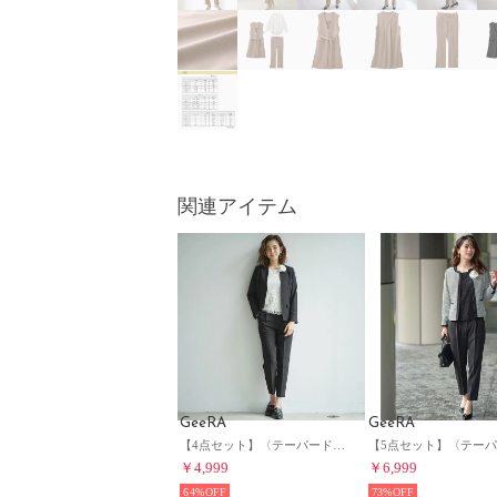
関連アイテム
GeeRA
GeeRA
【4点セット】〈テーパードパンツ〉ノーカラージャケットパンツスーツ4点セット （ブラック系）
￥4,999
￥6,999
64%
73%