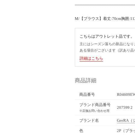
--------------------------------------------------
M/【ブラウス】着丈:70cm胸囲:112
こちらはアウトレット品です。
主にはシーズン落ちの新品になり
ある場合がございます（訳あり品
詳細はこちら
商品詳細
商品番号
R04609E
ブランド商品番号
207599 2
※店舗お問い合わせ用
ブランド名
GeeRA
（
色
2P（ブラ