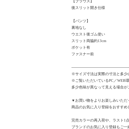
【ブラウス】
後スリット開き仕様
【パンツ】
裏地なし
ウエスト後ゴム使い
スリット両脇約13cm
ポケット有
ファスナー前
--------------------------------------------------
※サイズ寸法は実際の寸法と多少
※ご覧いただいているPC／WEB
多少色味が異なって見える場合が
▼お買い物をよりお楽しみいただ
商品のお気に入り登録をおすすめ
完売カラーの再入荷や、ラスト1
ブランドのお気に入り登録もご一