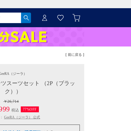
[ 前に戻る ]
GeeRA
（ジーラ）
ツスーツセット （2P（ブラッ
ク））
￥26,714
999
77%OFF
税込
：
GeeRA（ジーラ） 公式