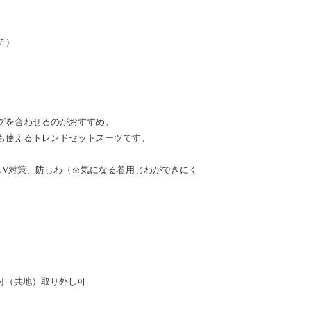
チ）
グを合わせるのがおすすめ。
も使えるトレンドセットスーツです。
UV対策、防しわ（※気になる着用じわができにく
ン付（共地）取り外し可