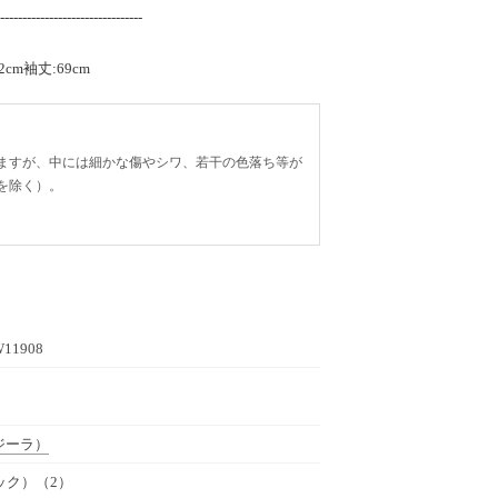
--------------------------------
cm袖丈:69cm
ますが、中には細かな傷やシワ、若干の色落ち等が
を除く）。
W11908
ジーラ）
ック）（2）