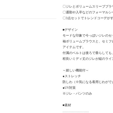
〇ジレとボリュームスリーブブラ
〇通勤や入卒などのフォーマルシ
〇3点セットでトレンドコーデが
■デザイン
モードな印象で今っぽいジレのセ
袖ボリュームブラウスと、セミフ
アイテムです。
付属のベルトは後ろで垂らしても
程良いミディ丈のジレが縦のライ
～嬉しい機能付～
●ストレッチ
防しわ（※気になる着用じわがで
●UV対策
※ジレ・パンツのみ
■素材
……………………