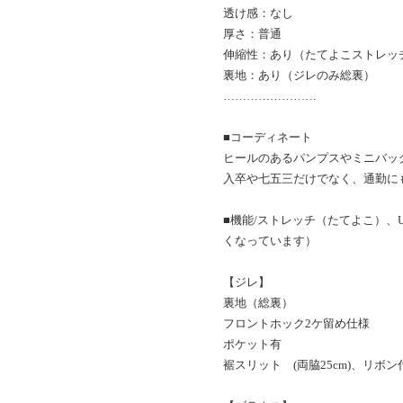
透け感：なし
厚さ：普通
伸縮性：あり（たてよこストレッ
裏地：あり（ジレのみ総裏）
……………………
■コーディネート
ヒールのあるパンプスやミニバッ
入卒や七五三だけでなく、通勤に
■機能/ストレッチ（たてよこ）、
くなっています）
【ジレ】
裏地（総裏）
フロントホック2ケ留め仕様
ポケット有
裾スリット (両脇25cm)、リボ