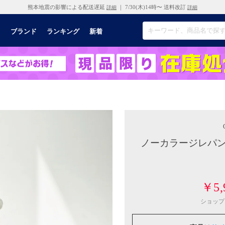
熊本地震の影響による配送遅延
｜ 7/30(木)14時〜 送料改訂
詳細
詳細
リ
ブランド
ランキング
新着
ノーカラージレパン
￥5,
ショップ