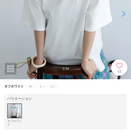
1
/
34
12
オフホワイト
M
×
L
×
LL
×
バリエーション
オフホワイ
ト