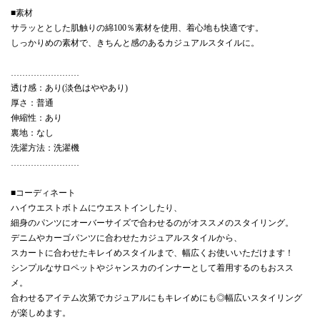
■素材
サラッととした肌触りの綿100％素材を使用、着心地も快適です。
しっかりめの素材で、きちんと感のあるカジュアルスタイルに。
……………………
透け感：あり(淡色はややあり)
厚さ：普通
伸縮性：あり
裏地：なし
洗濯方法：洗濯機
……………………
■コーディネート
ハイウエストボトムにウエストインしたり、
細身のパンツにオーバーサイズで合わせるのがオススメのスタイリング。
デニムやカーゴパンツに合わせたカジュアルスタイルから、
スカートに合わせたキレイめスタイルまで、幅広くお使いいただけます！
シンプルなサロペットやジャンスカのインナーとして着用するのもおスス
メ。
合わせるアイテム次第でカジュアルにもキレイめにも◎幅広いスタイリング
が楽しめます。