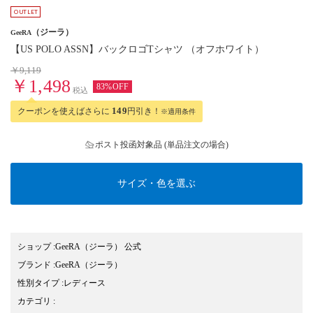
（ジーラ）
GeeRA
【US POLO ASSN】バックロゴTシャツ （オフホワイト）
￥9,119
￥1,498
83%OFF
税込
クーポンを使えばさらに
149
円引き！
※適用条件
ポスト投函対象品 (単品注文の場合)
サイズ・色を選ぶ
ショップ
:
GeeRA（ジーラ） 公式
ブランド
:
GeeRA
（ジーラ）
性別タイプ
:
レディース
カテゴリ
: