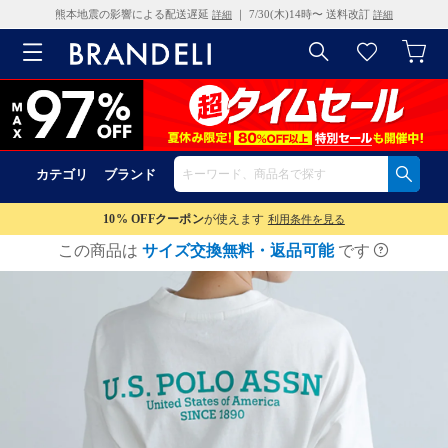
熊本地震の影響による配送遅延
｜ 7/30(木)14時〜 送料改訂
詳細
詳細
カテゴリ
ブランド
10% OFF
クーポン
が使えます
利用条件を見る
この商品は
サイズ交換無料・返品可能
です