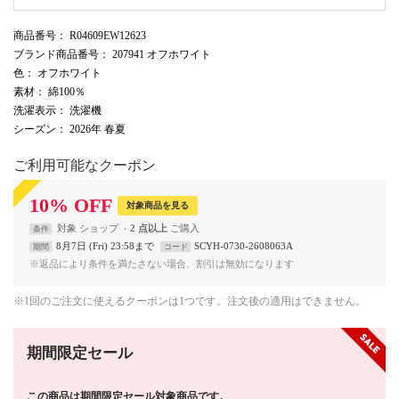
商品番号
： R04609EW12623
ブランド商品番号
： 207941 オフホワイト
色
： オフホワイト
素材
： 綿100％
洗濯表示
： 洗濯機
シーズン
： 2026年 春夏
ご利用可能なクーポン
10
%
OFF
対象商品を見る
対象
ショップ
2 点以上
条件
8月7日 (Fri) 23:58まで
SCYH-0730-2608063A
期間
コード
※返品により条件を満たさない場合、割引は無効になります
※1回のご注文に使えるクーポンは1つです。注文後の適用はできません。
期間限定セール
この商品は期間限定セール対象商品です。