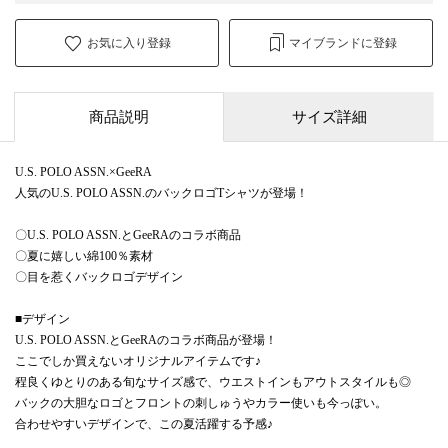
お気に入り登録
マイブランドに登録
商品説明
サイズ詳細
U.S. POLO ASSN.×GeeRA
人気のU.S. POLO ASSN.のバックロゴTシャツが登場！
〇U.S. POLO ASSN.とGeeRAのコラボ商品
〇夏に嬉しい綿100％素材
〇目を惹くバックロゴデザイン
■デザイン
U.S. POLO ASSN.とGeeRAのコラボ商品が登場！
ここでしか買えないオリジナルアイテムです♪
程良くゆとりのある旬なサイズ感で、ウエストインもアウトスタイルも◎
バックの大胆なロゴとフロントの刺しゅうやカラー使いも今っぽい。
合わせやすいデザインで、この夏活躍する予感♪