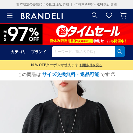
熊本地震の影響による配送遅延
｜ 7/30(木)14時〜 送料改訂
詳細
詳細
カテゴリ
ブランド
10% OFF
クーポン
が使えます
利用条件を見る
この商品は
サイズ交換無料・返品可能
です