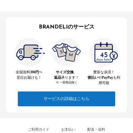
BRANDELIのサービス
全国送料
390円
〜
サイズ交換
、
豊富な決済！
翌日お届けも！
返品
承ります！
後払い
や
PayPay
も利
※ 一部商品除く
用可能
サービスの詳細はこちら
ご利用ガイド
お支払い
配送・送料