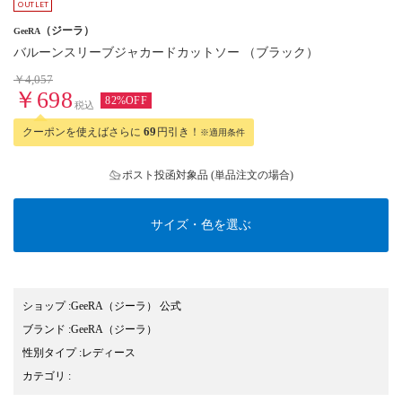
（ジーラ）
GeeRA
バルーンスリーブジャカードカットソー （ブラック）
￥4,057
￥698
82%OFF
税込
クーポンを使えばさらに
69
円引き！
※適用条件
ポスト投函対象品 (単品注文の場合)
サイズ・色を選ぶ
ショップ
:
GeeRA（ジーラ） 公式
ブランド
:
GeeRA
（ジーラ）
性別タイプ
:
レディース
カテゴリ
: