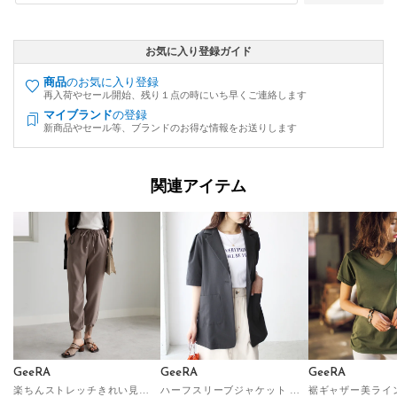
お気に入り登録ガイド
商品
のお気に入り登録
再入荷やセール開始、残り１点の時にいち早くご連絡します
マイブランド
の登録
新商品やセール等、ブランドのお得な情報をお送りします
関連アイテム
GeeRA
GeeRA
GeeRA
楽ちんストレッチきれい見えジョガーパンツ （モカ）
ハーフスリーブジャケット （チャコールグレー）