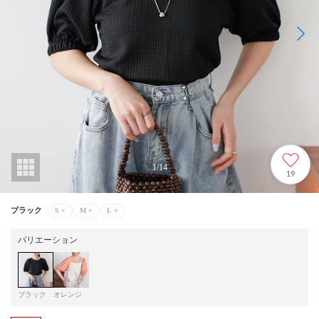
1
/
14
19
ブラック
S
×
M
×
L
×
バリエーション
ブラック
オレンジ