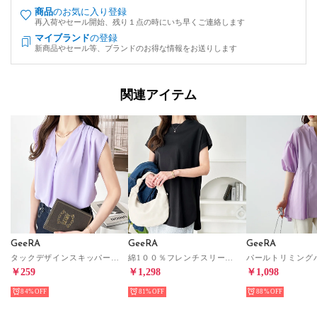
商品
のお気に入り登録
再入荷やセール開始、残り１点の時にいち早くご連絡します
マイブランド
の登録
新商品やセール等、ブランドのお得な情報をお送りします
関連アイテム
GeeRA
GeeRA
GeeRA
タックデザインスキッパーブラウス （ラベンダー）
綿1００％フレンチスリーブチュニックTシャツ （ブラック）
￥259
￥1,298
￥1,098
84%
81%
88%