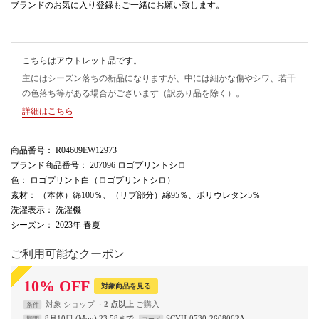
ブランドのお気に入り登録もご一緒にお願い致します。
----------------------------------------------------------------------------------
こちらはアウトレット品です。
主にはシーズン落ちの新品になりますが、中には細かな傷やシワ、若干
の色落ち等がある場合がございます（訳あり品を除く）。
詳細はこちら
商品番号
： R04609EW12973
ブランド商品番号
： 207096 ロゴプリントシロ
色
： ロゴプリント白（ロゴプリントシロ）
素材
： （本体）綿100％、（リブ部分）綿95％、ポリウレタン5％
洗濯表示
： 洗濯機
シーズン
： 2023年 春夏
ご利用可能なクーポン
10
%
OFF
対象商品を見る
対象
ショップ
2 点以上
条件
8月10日 (Mon) 23:58まで
SCYH-0730-2608062A
期間
コード