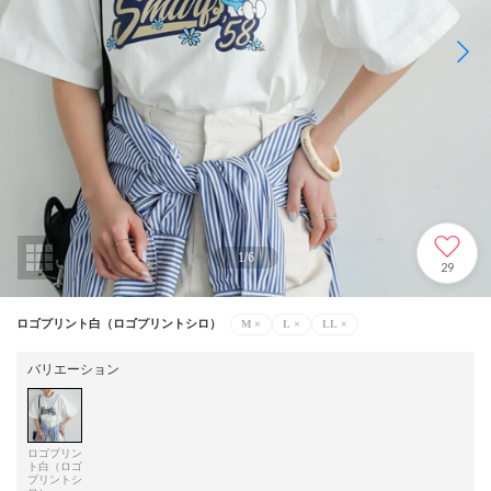
1
/
6
29
ロゴプリント白（ロゴプリントシロ）
M
×
L
×
LL
×
バリエーション
ロゴプリン
ト白（ロゴ
プリントシ