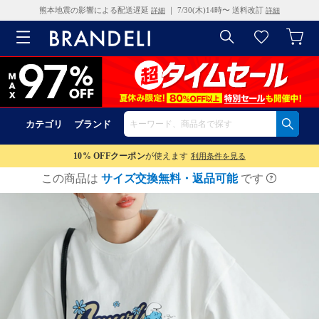
熊本地震の影響による配送遅延
｜ 7/30(木)14時〜 送料改訂
詳細
詳細
カテゴリ
ブランド
10% OFF
クーポン
が使えます
利用条件を見る
この商品は
サイズ交換無料・返品可能
です