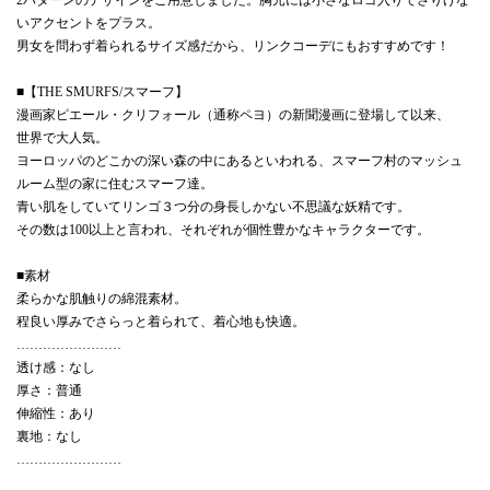
いアクセントをプラス。
男女を問わず着られるサイズ感だから、リンクコーデにもおすすめです！
■【THE SMURFS/スマーフ】
漫画家ピエール・クリフォール（通称ペヨ）の新聞漫画に登場して以来、
世界で大人気。
ヨーロッパのどこかの深い森の中にあるといわれる、スマーフ村のマッシュ
ルーム型の家に住むスマーフ達。
青い肌をしていてリンゴ３つ分の身長しかない不思議な妖精です。
その数は100以上と言われ、それぞれが個性豊かなキャラクターです。
■素材
柔らかな肌触りの綿混素材。
程良い厚みでさらっと着られて、着心地も快適。
……………………
透け感：なし
厚さ：普通
伸縮性：あり
裏地：なし
……………………