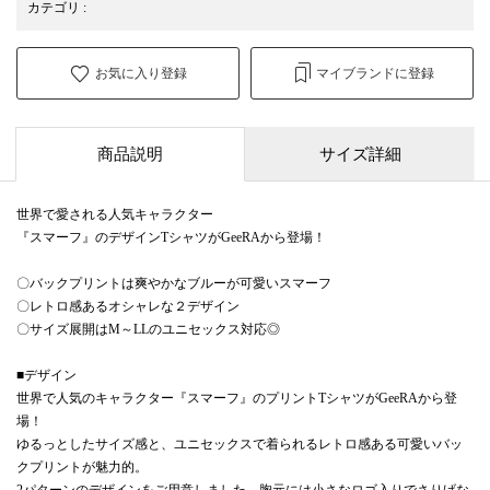
カテゴリ
:
お気に入り登録
マイブランドに登録
商品説明
サイズ詳細
世界で愛される人気キャラクター
『スマーフ』のデザインTシャツがGeeRAから登場！
〇バックプリントは爽やかなブルーが可愛いスマーフ
〇レトロ感あるオシャレな２デザイン
〇サイズ展開はM～LLのユニセックス対応◎
■デザイン
世界で人気のキャラクター『スマーフ』のプリントTシャツがGeeRAから登
場！
ゆるっとしたサイズ感と、ユニセックスで着られるレトロ感ある可愛いバッ
クプリントが魅力的。
2パターンのデザインをご用意しました。胸元には小さなロゴ入りでさりげな