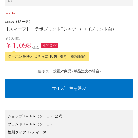
ロ）
（ジーラ）
GeeRA
【スマーフ】コラボプリントTシャツ （ロゴプリント白）
￥10,491
￥1,098
89%OFF
税込
クーポンを使えばさらに
109
円引き！
※適用条件
ポスト投函対象品 (単品注文の場合)
サイズ・色を選ぶ
ショップ
:
GeeRA（ジーラ） 公式
ブランド
:
GeeRA
（ジーラ）
性別タイプ
:
レディース