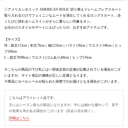
◇アメリカンホリック AMERICAN HOLIC 切り替えイレヘムフレアスカート
取り入れるだけでフェミニンなムードを演出してくれるロングスカート。歩
くたびに揺れるヘムラインがさらに愛らしい印象をオン。
お出かけスタイルやデートにもぴったりの、おすすめアイテムです。
【サイズ】
M：総丈113cm｜裄丈76cm｜袖口10cm｜バスト136cm｜ウエスト148cm｜ヒッ
プ160cm
L：総丈78/88cm｜ウエスト(ゴムあり)68cm｜ヒップ116cm
※こちらの商品の下げ札には一部改定前の定価が記載されている場合がござ
いますが、サイト表記の価格が正しい定価となります。
※商品にセールシールが貼られた状態でのお届けとなる場合がございます。
こちらはアウトレット品です。
主にはシーズン落ちの新品になりますが、中には細かな傷やシワ、若干
の色落ち等がある場合がございます（訳あり品を除く）。
詳細はこちら