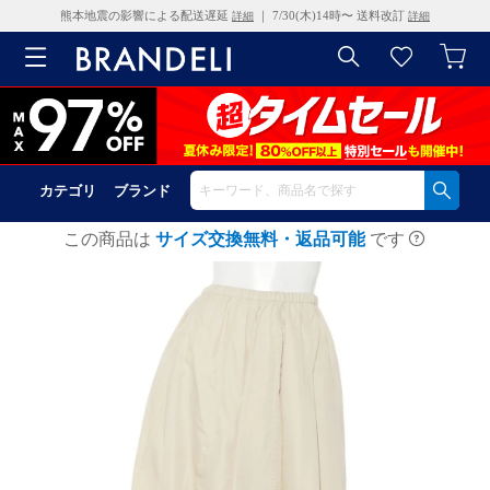
熊本地震の影響による配送遅延
｜ 7/30(木)14時〜 送料改訂
詳細
詳細
カテゴリ
ブランド
この商品は
サイズ交換無料・返品可能
です