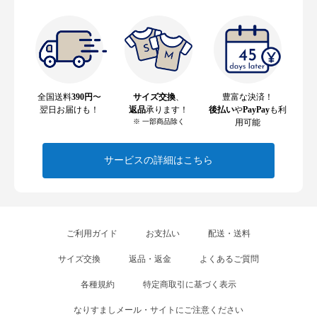
全国送料
390円
〜
サイズ交換
、
豊富な決済！
翌日お届けも！
返品
承ります！
後払い
や
PayPay
も利
※ 一部商品除く
用可能
サービスの詳細はこちら
ご利用ガイド
お支払い
配送・送料
サイズ交換
返品・返金
よくあるご質問
各種規約
特定商取引に基づく表示
なりすましメール・サイトにご注意ください