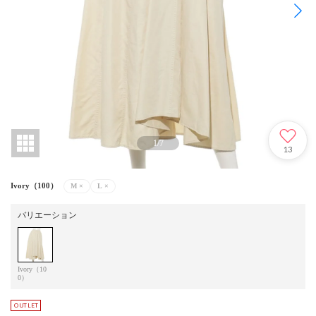
1
/
7
13
Ivory（100）
M
×
L
×
バリエーション
Ivory（10
0）