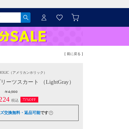
[ 前に戻る ]
HOLIC
（アメリカンホリック）
ツスカート （LightGray）
￥4,900
224
75%OFF
税込
ズ交換無料・返品可能
です