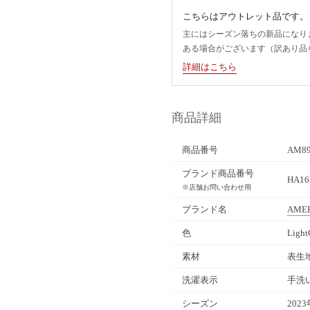
こちらはアウトレット品です。
主にはシーズン落ちの新品になり
ある場合がございます（訳あり品
詳細はこちら
商品詳細
商品番号
AM89
ブランド商品番号
HA16
※店舗お問い合わせ用
ブランド名
AMER
色
Ligh
素材
表生
洗濯表示
手洗
シーズン
202