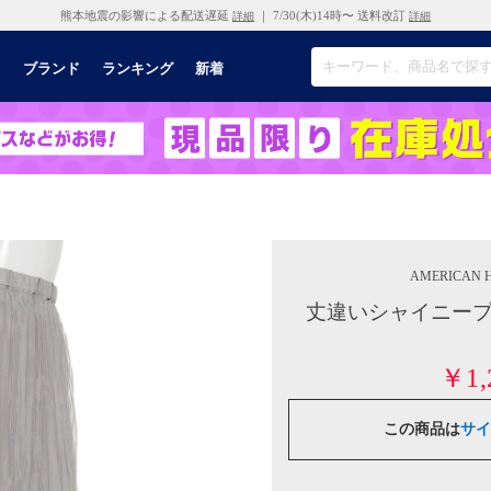
熊本地震の影響による配送遅延
｜ 7/30(木)14時〜 送料改訂
詳細
詳細
リ
ブランド
ランキング
新着
AMERICAN 
丈違いシャイニープリー
￥1,
この商品は
サイ