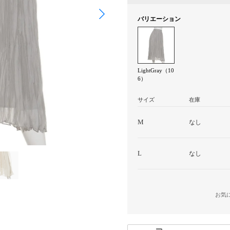
バリエーション
LightGray（10
6）
サイズ
在庫
M
なし
L
なし
お気