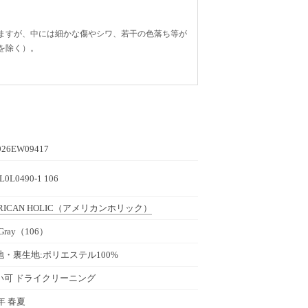
ますが、中には細かな傷やシワ、若干の色落ち等が
を除く）。
26EW09417
L0L0490-1 106
ICAN HOLIC
（アメリカンホリック）
tGray（106）
地・裏生地:ポリエステル100%
い可 ドライクリーニング
3年 春夏