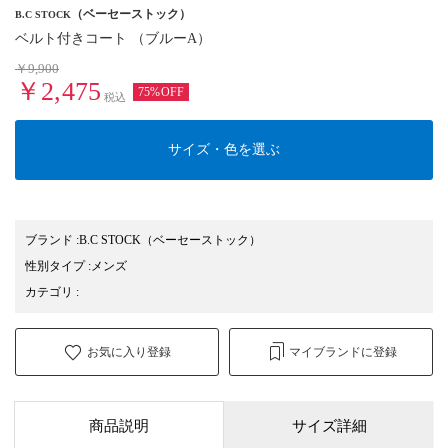
（ベーセーストック）
B.C STOCK
ベルト付きコート （ブルーA）
￥9,900
￥2,475
75%OFF
税込
サイズ・色を選ぶ
ブランド
:
B.C STOCK
（ベーセーストック）
性別タイプ
:
メンズ
カテゴリ
:
お気に入り登録
マイブランドに登録
商品説明
サイズ詳細