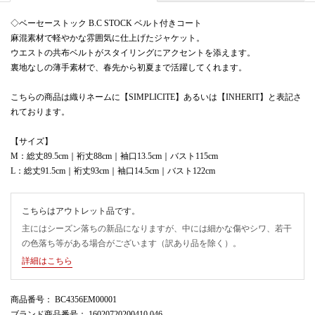
◇ベーセーストック B.C STOCK ベルト付きコート
麻混素材で軽やかな雰囲気に仕上げたジャケット。
ウエストの共布ベルトがスタイリングにアクセントを添えます。
裏地なしの薄手素材で、春先から初夏まで活躍してくれます。
こちらの商品は織りネームに【SIMPLICITE】あるいは【INHERIT】と表記さ
れております。
【サイズ】
M：総丈89.5cm｜裄丈88cm｜袖口13.5cm｜バスト115cm
L：総丈91.5cm｜裄丈93cm｜袖口14.5cm｜バスト122cm
こちらはアウトレット品です。
主にはシーズン落ちの新品になりますが、中には細かな傷やシワ、若干
の色落ち等がある場合がございます（訳あり品を除く）。
詳細はこちら
商品番号
： BC4356EM00001
ブランド商品番号
： 16020720200410 046