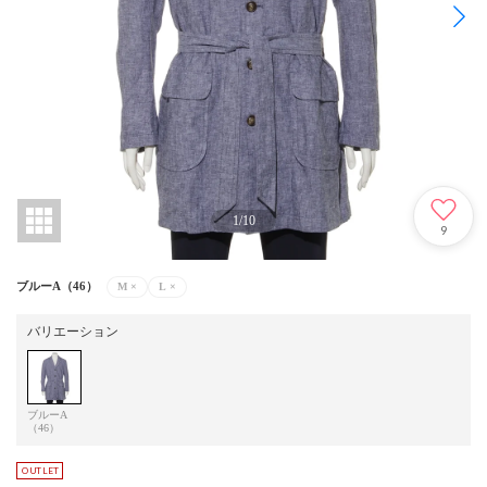
1
/
10
9
ブルーA（46）
M
×
L
×
バリエーション
ブルーA
（46）