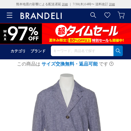
熊本地震の影響による配送遅延
｜ 7/30(木)14時〜 送料改訂
詳細
詳細
カテゴリ
ブランド
この商品は
サイズ交換無料・返品可能
です