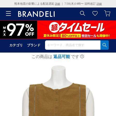
熊本地震の影響による配送遅延
｜ 7/30(木)14時〜 送料改訂
詳細
詳細
カテゴリ
ブランド
この商品は
返品可能
です