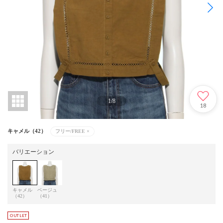
1
/
8
18
キャメル（42）
フリー/FREE
×
バリエーション
キャメル
ベージュ
（42）
（41）