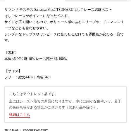
サマンサ モスモス Samansa Mos2 TSUHARUはしごレース綿麻ベスト
はしごレースがポイントになったベスト。
サイドが広く開いてるので、ボリューム感のあるスリーブや、ドルマンスリ
ーブなどとも合わせやすい。
シンプルなトップスやワンピースに合わせるだけでも雰囲気が変わる一品で
す。
【素材】
本体 綿 90% 麻 10% レース部分 綿 100%
【サイズ】
フリー：総丈44cm｜肩幅34cm
こちらはアウトレット品です。
主にはシーズン落ちの新品になりますが、中には細かな傷やシワ、若干
の色落ち等がある場合がございます（訳あり品を除く）。
詳細はこちら
商品番号
： S05098EW17287