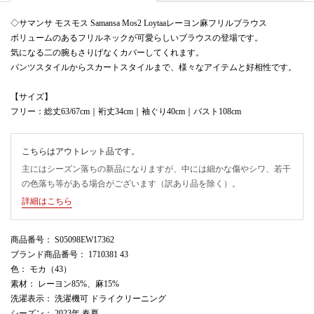
◇サマンサ モスモス Samansa Mos2 Loytaaレーヨン麻フリルブラウス
ボリュームのあるフリルネックが可愛らしいブラウスの登場です。
気になる二の腕もさりげなくカバーしてくれます。
パンツスタイルからスカートスタイルまで、様々なアイテムと好相性です。
【サイズ】
フリー：総丈63/67cm｜裄丈34cm｜袖ぐり40cm｜バスト108cm
こちらはアウトレット品です。
主にはシーズン落ちの新品になりますが、中には細かな傷やシワ、若干
の色落ち等がある場合がございます（訳あり品を除く）。
詳細はこちら
商品番号
： S05098EW17362
ブランド商品番号
： 1710381 43
色
： モカ（43）
素材
： レーヨン85%、麻15%
洗濯表示
： 洗濯機可 ドライクリーニング
シーズン
： 2023年 春夏