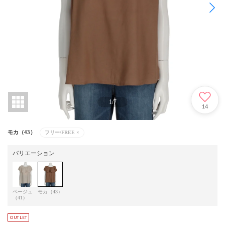
1
/
7
14
モカ（43）
フリー/FREE
×
バリエーション
ベージュ
モカ（43）
（41）