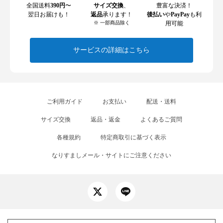
全国送料
390円
〜
サイズ交換
、
豊富な決済！
翌日お届けも！
返品
承ります！
後払い
や
PayPay
も利
※ 一部商品除く
用可能
サービスの詳細はこちら
ご利用ガイド
お支払い
配送・送料
サイズ交換
返品・返金
よくあるご質問
各種規約
特定商取引に基づく表示
なりすましメール・サイトにご注意ください