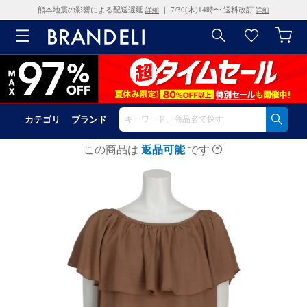
熊本地震の影響による配送遅延
｜ 7/30(木)14時〜 送料改訂
詳細
詳細
カテゴリ
ブランド
この商品は
返品可能
です