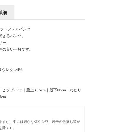
詳細
ームカットフレアパンツ
できるパンツ。
リー。
性の良い一枚です。
リウレタン4%
ヒップ96cm｜股上31.5cm｜股下66cm｜わたり
cm
ますが、中には細かな傷やシワ、若干の色落ち等が
を除く）。