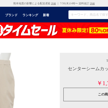
熊本地震の影響による配送遅延
｜ 7/30(木)14時〜 送料改訂
詳細
詳細
リ
ブランド
ランキング
新着
T
センターシームカッ
￥1,
この商