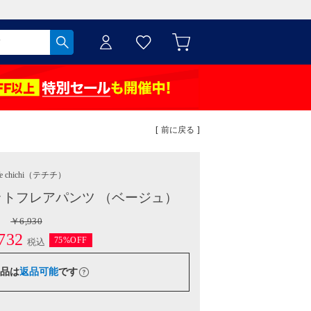
[ 前に戻る ]
e chichi
（テチチ）
トフレアパンツ （ベージュ）
￥6,930
732
75%OFF
税込
品は
返品可能
です