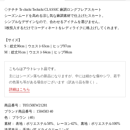
◇テチチ Te chichi Techichi CLASSIC 麻調ロングフレアスカート
シーズンムードを高める涼し気な麻調素材で仕上げたスカート。
シンプルなデザインなので、合わせるアイテムを選びません。
1枚投入するだけでコーディネートをレディライクに格上げしてくれます。
【サイズ】
S：総丈90cm｜ウエスト63cm｜ヒップ97cm
M：総丈91cm｜ウエスト64cm｜ヒップ98cm
こちらはアウトレット品です。
主にはシーズン落ちの新品になりますが、中には細かな傷やシワ、若干
の色落ち等がある場合がございます（訳あり品を除く）。
詳細はこちら
商品番号
： T05150EW21281
ブランド商品番号
： 1504583 40
色
： ブラウン（40）
素材
： 表地：ポリエステル58%、レーヨン42%、裏地：ポリエステル100%
洗濯表示
： 手洗い可 ドライクリーニング