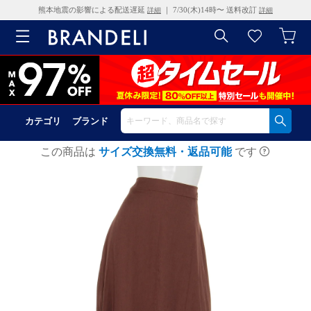
熊本地震の影響による配送遅延
｜ 7/30(木)14時〜 送料改訂
詳細
詳細
カテゴリ
ブランド
この商品は
サイズ交換無料・返品可能
です