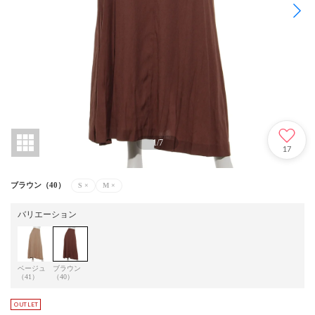
1
/
7
17
ブラウン（40）
S
×
M
×
バリエーション
ベージュ
ブラウン
（41）
（40）