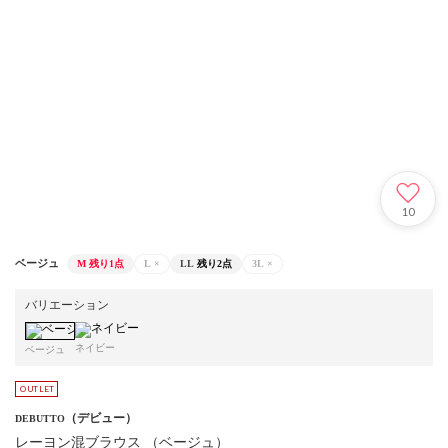
10
ベージュ
M
残り1点
L
×
LL
残り2点
3L
×
バリエーション
ネイビー
ベージュ
（デビュー）
DEBUTTO
レーヨン混ブラウス （ベージュ）