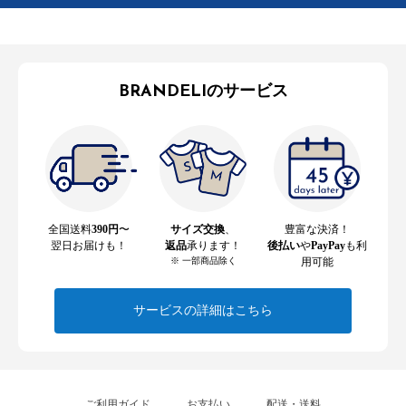
BRANDELIのサービス
全国送料
390円
〜
サイズ交換
、
豊富な決済！
翌日お届けも！
返品
承ります！
後払い
や
PayPay
も利
※ 一部商品除く
用可能
サービスの詳細はこちら
ご利用ガイド
お支払い
配送・送料