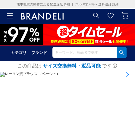
熊本地震の影響による配送遅延
｜ 7/30(木)14時〜 送料改訂
詳細
詳細
カテゴリ
ブランド
この商品は
サイズ交換無料・返品可能
です
1
/
10