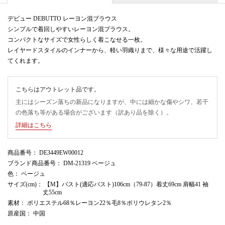
デビュー DEBUTTO レーヨン混ブラウス
シンプルで着回しやすいレーヨン混ブラウス。
コンパクトなサイズで女性らしく着こなせる一枚。
レイヤードスタイルのインナーから、軽い羽織りまで、様々な用途で活躍し
てくれます。
こちらはアウトレット品です。
主にはシーズン落ちの新品になりますが、中には細かな傷やシワ、若干
の色落ち等がある場合がございます（訳あり品を除く）。
詳細はこちら
商品番号
： DE3449EW00012
ブランド商品番号
： DM-21319 ベージュ
色
： ベージュ
サイズ(cm)
： 【M】バスト(適応バスト)106cm（79-87）着丈69cm 肩幅41 袖
丈55cm
素材
： ポリエステル68％レーヨン22％毛8％ポリウレタン2％
原産国
： 中国