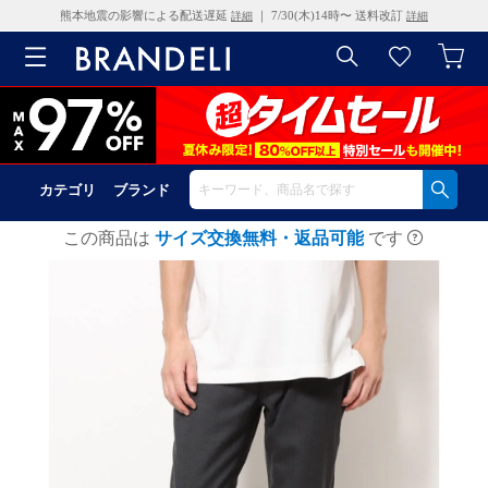
熊本地震の影響による配送遅延
｜ 7/30(木)14時〜 送料改訂
詳細
詳細
カテゴリ
ブランド
この商品は
サイズ交換無料・返品可能
です