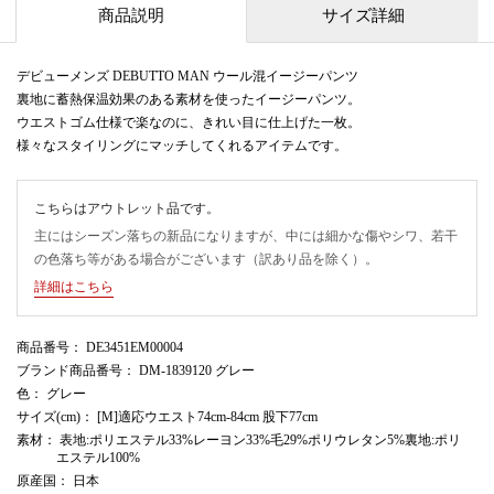
商品説明
サイズ詳細
デビューメンズ DEBUTTO MAN ウール混イージーパンツ
裏地に蓄熱保温効果のある素材を使ったイージーパンツ。
ウエストゴム仕様で楽なのに、きれい目に仕上げた一枚。
様々なスタイリングにマッチしてくれるアイテムです。
こちらはアウトレット品です。
主にはシーズン落ちの新品になりますが、中には細かな傷やシワ、若干
の色落ち等がある場合がございます（訳あり品を除く）。
詳細はこちら
商品番号
： DE3451EM00004
ブランド商品番号
： DM-1839120 グレー
色
： グレー
サイズ(cm)
： [M]適応ウエスト74cm-84cm 股下77cm
素材
： 表地:ポリエステル33%レーヨン33%毛29%ポリウレタン5%裏地:ポリ
エステル100%
原産国
： 日本