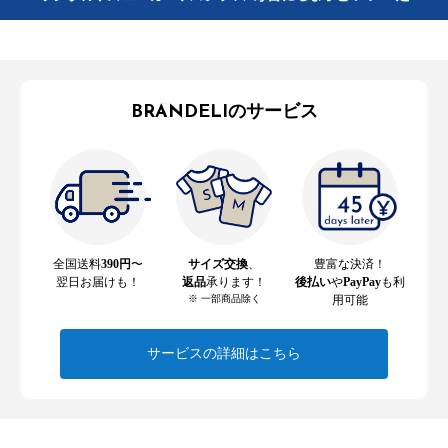
BRANDELIのサービス
全国送料
390円
〜
サイズ交換
、
豊富な決済！
翌日お届けも！
返品
承ります！
後払い
や
PayPay
も利
※ 一部商品除く
用可能
サービスの詳細はこちら