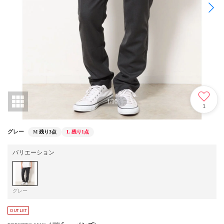
1
/
10
1
グレー
M
残り3点
L
残り1点
バリエーション
グレー