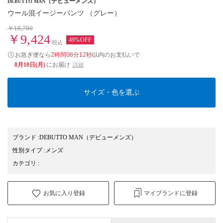
（デビューメンズ）
DEBUTTO MAN
ウール混イージーパンツ （グレー）
￥18,700
￥9,424
49%OFF
税込
お急ぎ便なら
2時間08分11秒
以内
のお支払いで
8月10日(月)
にお届け
詳細
サイズ・色を選ぶ
ブランド
:
DEBUTTO MAN
（デビューメンズ）
性別タイプ
:
メンズ
カテゴリ
:
お気に入り登録
マイブランドに登録