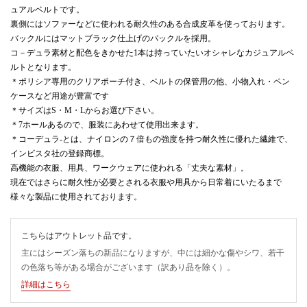
ュアルベルトです。
裏側にはソファーなどに使われる耐久性のある合成皮革を使っております。
バックルにはマットブラック仕上げのバックルを採用。
コ－デュラ素材と配色をきかせた1本は持っていたいオシャレなカジュアルベ
ルトとなります。
＊ポリシア専用のクリアポーチ付き、ベルトの保管用の他、小物入れ・ペン
ケースなど用途が豊富です
＊サイズはS・M・Lからお選び下さい。
＊7ホールあるので、服装にあわせて使用出来ます。
＊コーデュラ-とは、ナイロンの７倍もの強度を持つ耐久性に優れた繊維で、
インビスタ社の登録商標。
高機能の衣服、用具、ワークウェアに使われる「丈夫な素材」。
現在ではさらに耐久性が必要とされる衣服や用具から日常着にいたるまで
様々な製品に使用されております。
こちらはアウトレット品です。
主にはシーズン落ちの新品になりますが、中には細かな傷やシワ、若干
の色落ち等がある場合がございます（訳あり品を除く）。
詳細はこちら