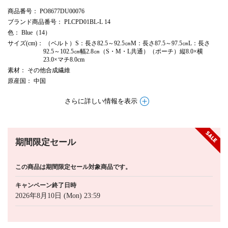
商品番号
： PO8677DU00076
ブランド商品番号
： PLCPD01BL-L 14
色
： Blue（14）
サイズ(cm)
： （ベルト）S：長さ82.5～92.5㎝M：長さ87.5～97.5㎝L：長さ
92.5～102.5㎝幅2.8㎝（S・M・L共通）（ポーチ）縦8.0×横
23.0×マチ8.0cm
素材
： その他合成繊維
原産国
： 中国
さらに詳しい情報を表示
期間限定セール
この商品は期間限定セール対象商品です。
キャンペーン終了日時
2026年8月10日 (Mon) 23:59