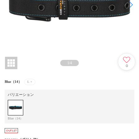
1
/
4
0
Blue（14）
L
×
バリエーション
Blue（14）