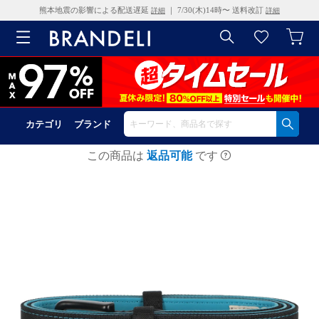
熊本地震の影響による配送遅延
｜ 7/30(木)14時〜 送料改訂
詳細
詳細
カテゴリ
ブランド
この商品は
返品可能
です