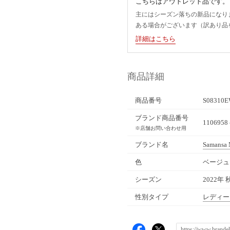
こちらはアウトレット品です。
主にはシーズン落ちの新品になり
ある場合がございます（訳あり品
詳細はこちら
商品詳細
商品番号
S08310E
ブランド商品番号
110695
※店舗お問い合わせ用
ブランド名
Samansa
色
ベージュ
シーズン
2022年 
性別タイプ
レディー