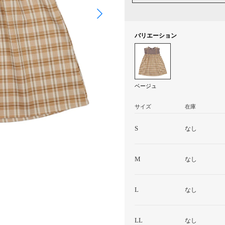
バリエーション
ベージュ
サイズ
在庫
S
なし
M
なし
L
なし
LL
なし