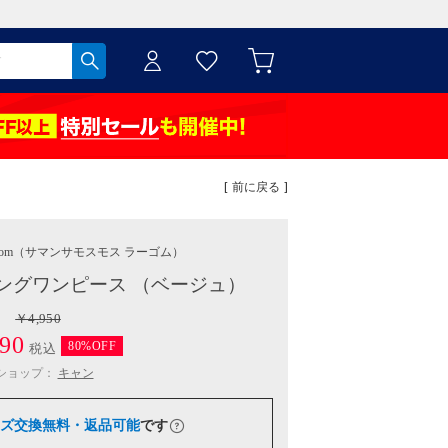
[ 前に戻る ]
gom
（サマンサモスモス ラーゴム）
ングワンピース （ベージュ）
￥4,950
90
80%OFF
税込
ショップ：
キャン
ズ交換無料・返品可能
です