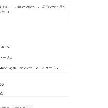
ますが、中には細かな傷やシワ、若干の色落ち等が
を除く）。
W00357
8 ベージュ
 Mos2 Lagom
（サマンサモスモス ラーゴム）
秋冬
ス
URLをコピー