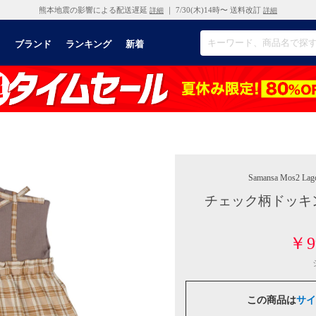
熊本地震の影響による配送遅延
｜ 7/30(木)14時〜 送料改訂
詳細
詳細
リ
ブランド
ランキング
新着
Samansa Mos2 La
チェック柄ドッキ
￥9
この商品は
サイ