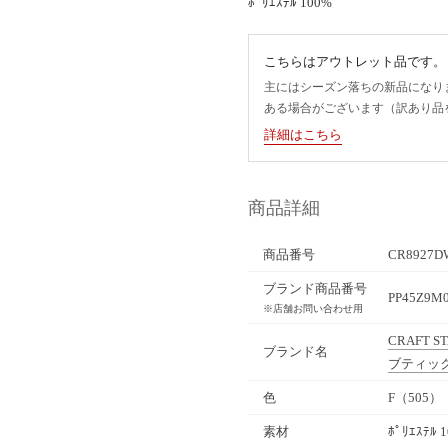
ﾎﾟﾘｴｽﾃﾙ 100%
こちらはアウトレット品です。
主にはシーズン落ちの新品になり
ある場合がございます（訳あり品
詳細はこちら
商品詳細
商品番号
CR8927D
ブランド商品番号
PP45Z9M0
※店舗お問い合わせ用
CRAFT S
ブランド名
ブティッ
色
F（505）
素材
ﾎﾟﾘｴｽﾃﾙ 