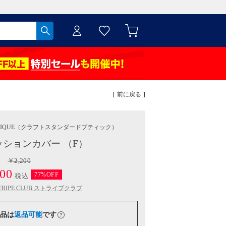
[ 前に戻る ]
IQUE
（クラフトスタンダードブティック）
 クッションカバー （F）
￥2,200
00
77%OFF
税込
TRIPE CLUB ストライプクラブ
品は
返品可能
です