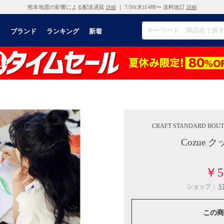
熊本地震の影響による配送遅延
｜ 7/30(木)14時〜 送料改訂
詳細
詳細
リ
ブランド
ランキング
新着
CRAFT STANDARD BOUT
Cozue
￥5
ショップ：
S
この商