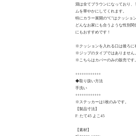
淵は全てブラウンになっており、
ムを華やかにしてくれます。
特にカラー展開の“C”はクッショ
どんなお家にも合うような性別関
にもおすすめです！
※クッションを入れる口は後ろに
※ジップのタイプではありません
※こちらはカバーのみの販売です
++++++++++++
◆取り扱い方法
手洗い
++++++++++++
※ステッカーは1枚のみです。
【製品寸法】
F: たて45 よこ45
【素材】