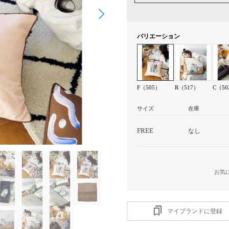
バリエーション
F（505）
R（517）
C（50
サイズ
在庫
FREE
なし
お気
マイブランドに登録