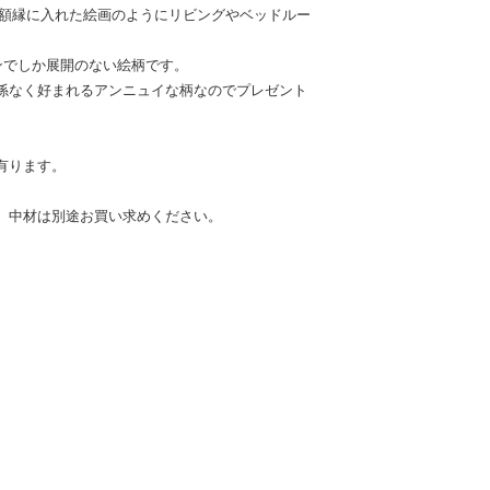
 額縁に入れた絵画のようにリビングやベッドルー
ンでしか展開のない絵柄です。
係なく好まれるアンニュイな柄なのでプレゼント
有ります。
。
。中材は別途お買い求めください。