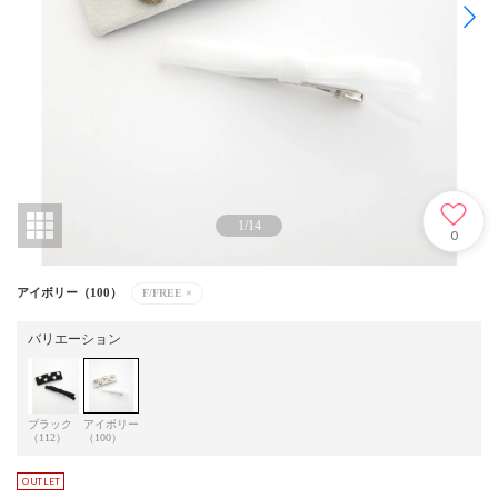
1
/
14
0
アイボリー（100）
F/FREE
×
バリエーション
ブラック
アイボリー
（112）
（100）