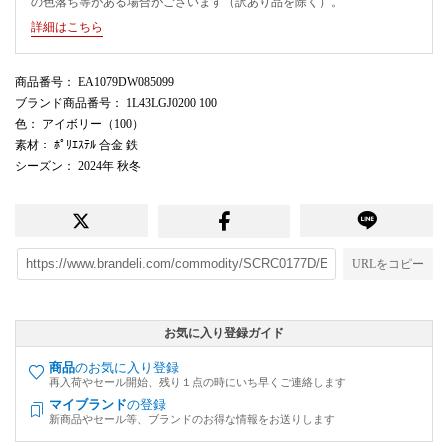
の色落ち等がある場合がございます（訳あり品を除く）。
詳細はこちら
商品番号
： EA1079DW085099
ブランド商品番号
： 1L43LGJ0200 100
色
： アイボリー（100）
素材
： ﾎﾟﾘｴｽﾃﾙ 合金 鉄
シーズン
： 2024年 秋冬
URLをコピー
お気に入り登録ガイド
商品
のお気に入り登録
再入荷やセール開始、残り１点の時にいち早くご連絡します
マイブランド
の登録
新商品やセール等、ブランドのお得な情報をお送りします