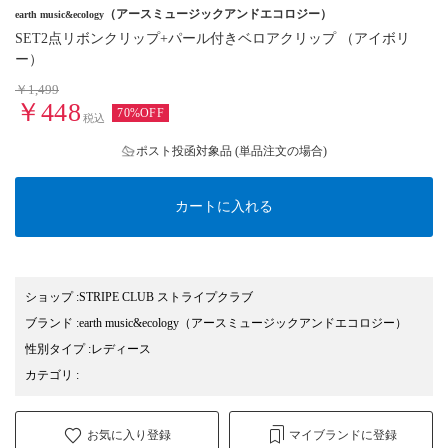
（アースミュージックアンドエコロジー）
earth music&ecology
SET2点リボンクリップ+パール付きベロアクリップ （アイボリ
ー）
￥1,499
￥448
70%OFF
税込
ポスト投函対象品 (単品注文の場合)
カートに入れる
ショップ
:
STRIPE CLUB ストライプクラブ
ブランド
:
earth music&ecology
（アースミュージックアンドエコロジー）
性別タイプ
:
レディース
カテゴリ
:
お気に入り登録
マイブランドに登録