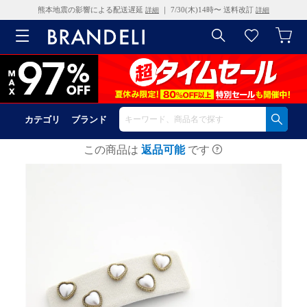
熊本地震の影響による配送遅延
｜ 7/30(木)14時〜 送料改訂
詳細
詳細
カテゴリ
ブランド
この商品は
返品可能
です