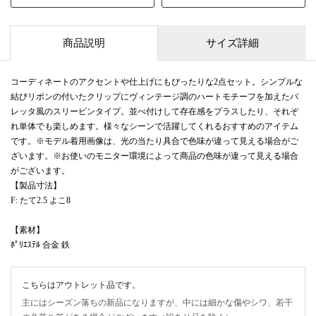
商品説明
サイズ詳細
コーディネートのアクセントや仕上げにもぴったりな2点セット。シンプルな
結びリボンの付いたクリップにヴィンテージ調のハートモチーフを加えたバ
レッタ風のスリーピンタイプ。並べ付けして存在感をプラスしたり、それぞ
れ単体でも楽しめます。様々なシーンで活躍してくれるおすすめのアイテム
です。※モデル着用画像は、光の当たり具合で色味が違って見える場合がご
ざいます。※お使いのモニター環境によって商品の色味が違って見える場合
がございます。
【製品寸法】
F: たて2.5 よこ8
【素材】
ﾎﾟﾘｴｽﾃﾙ 合金 鉄
こちらはアウトレット品です。
主にはシーズン落ちの新品になりますが、中には細かな傷やシワ、若干