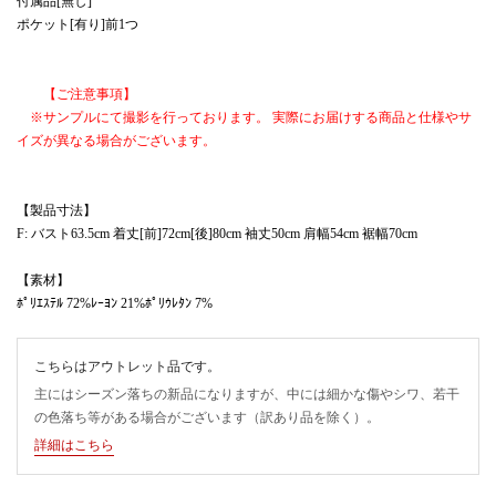
付属品[無し]
ポケット[有り]前1つ
【ご注意事項】
※サンプルにて撮影を行っております。 実際にお届けする商品と仕様やサ
イズが異なる場合がございます。
【製品寸法】
F: バスト63.5cm 着丈[前]72cm[後]80cm 袖丈50cm 肩幅54cm 裾幅70cm
【素材】
ﾎﾟﾘｴｽﾃﾙ 72%ﾚｰﾖﾝ 21%ﾎﾟﾘｳﾚﾀﾝ 7%
こちらはアウトレット品です。
主にはシーズン落ちの新品になりますが、中には細かな傷やシワ、若干
の色落ち等がある場合がございます（訳あり品を除く）。
詳細はこちら