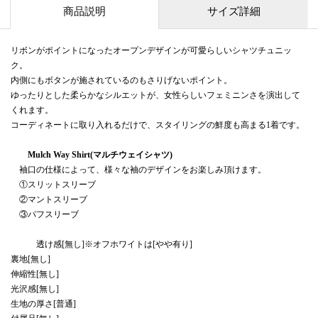
商品説明
サイズ詳細
リボンがポイントになったオープンデザインが可愛らしいシャツチュニッ
ク。
内側にもボタンが施されているのもさりげないポイント。
ゆったりとした柔らかなシルエットが、女性らしいフェミニンさを演出して
くれます。
コーディネートに取り入れるだけで、スタイリングの鮮度も高まる1着です。
Mulch Way Shirt(マルチウェイシャツ)
袖口の仕様によって、様々な袖のデザインをお楽しみ頂けます。
①スリットスリーブ
②マントスリーブ
③パフスリーブ
透け感[無し]※オフホワイトは[やや有り]
裏地[無し]
伸縮性[無し]
光沢感[無し]
生地の厚さ[普通]