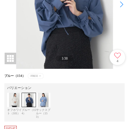
1
/
38
4
ブルー（154）
FREE
×
バリエーション
オフホワイ
ブルー（15
サックスブ
ト（101）
4）
ルー（15
3）