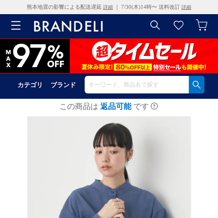
熊本地震の影響による配送遅延
｜ 7/30(木)14時〜 送料改訂
詳細
詳細
カテゴリ
ブランド
この商品は
返品可能
です