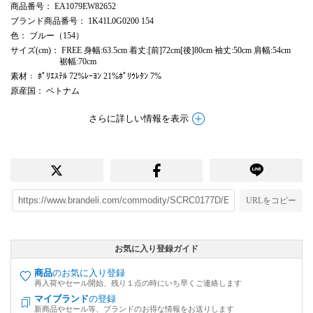
商品番号
： EA1079EW82652
ブランド商品番号
： 1K41L0G0200 154
色
： ブルー（154）
サイズ(cm)
： FREE 身幅:63.5cm 着丈:[前]72cm[後]80cm 袖丈:50cm 肩幅:54cm
裾幅:70cm
素材
： ﾎﾟﾘｴｽﾃﾙ 72%ﾚｰﾖﾝ 21%ﾎﾟﾘｳﾚﾀﾝ 7%
原産国
： ベトナム
さらに詳しい情報を表示
URLをコピー
お気に入り登録ガイド
商品
のお気に入り登録
再入荷やセール開始、残り１点の時にいち早くご連絡します
マイブランド
の登録
新商品やセール等、ブランドのお得な情報をお送りします