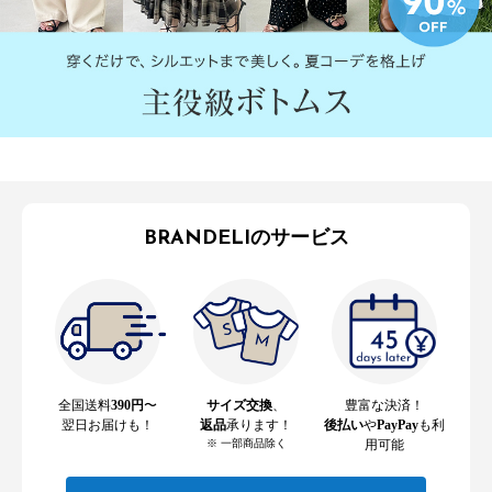
BRANDELIのサービス
全国送料
390円
〜
サイズ交換
、
豊富な決済！
翌日お届けも！
返品
承ります！
後払い
や
PayPay
も利
※ 一部商品除く
用可能