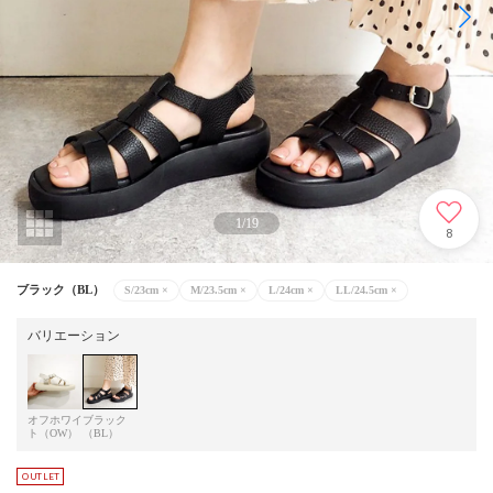
1
/
19
8
ブラック（BL）
S/23cm
×
M/23.5cm
×
L/24cm
×
LL/24.5cm
×
バリエーション
オフホワイ
ブラック
ト（OW）
（BL）