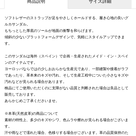
商品説明
サイズ詳細
ソフトレザーのストラップが足をやさしくホールドする、履き心地の良いグ
ルカサンダル。
もちっとした厚底のソールが地面の衝撃を和らげます。
傾斜の少ないプラットフォームデザインで、気軽にスタイルアップできま
す。
このサンダルは海外（スペイン）で企画・生産されたメイド・イン・スペイ
ンのアイテムです。
ヨーロッパならではの少しおおらかな生産元であり、一部縫製や接着がラフ
であったり、革本来のキズや汚れ、そして生産工程中についた小さなキズや
汚れなどが見られる場合があります。
検品にてご使用いただくのに支障がない品質と判断された場合は良品として
販売しております。
あらかじめご了承くださいませ。
※本革(天然皮革)の商品について
素材の特性上、多少のキズやシワ、色ムラや擦れが見られる場合がございま
す。
汗や雨などで濡れた場合、色移りする場合がございます。革の品質保持のた