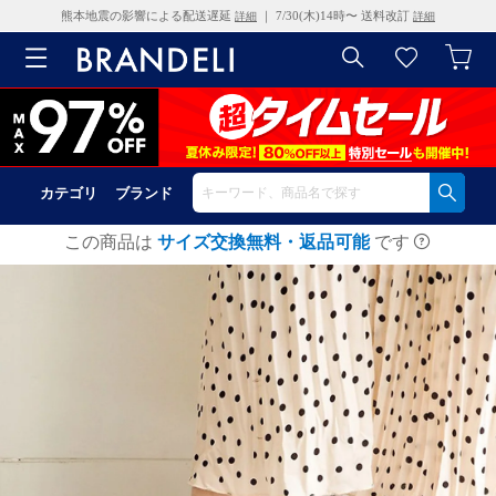
熊本地震の影響による配送遅延
｜ 7/30(木)14時〜 送料改訂
詳細
詳細
カテゴリ
ブランド
この商品は
サイズ交換無料・返品可能
です