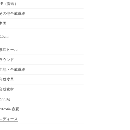
2E（普通）
その他合成繊維
中国
2.5cm
厚底ヒール
ラウンド
生地・合成繊維
合成皮革
合成素材
277.0g
2025年 春夏
レディース