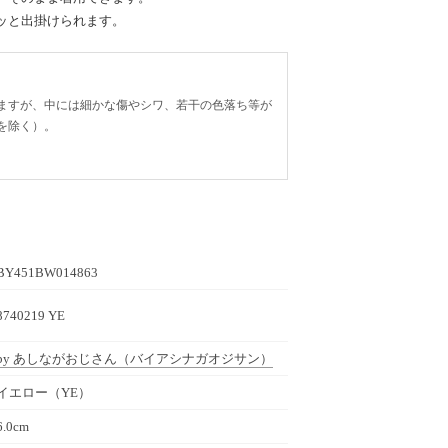
ッと出掛けられます。
ますが、中には細かな傷やシワ、若干の色落ち等が
を除く）。
BY451BW014863
8740219 YE
by あしながおじさん
（バイアシナガオジサン）
イエロー（YE）
6.0cm