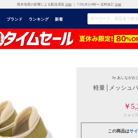
熊本地震の影響による配送遅延
｜ 7/30(木)14時〜 送料改訂
詳細
詳細
リ
ブランド
ランキング
新着
by あしながお
軽量│メッシュバ
￥5,
ショッ
この商品は
サイ