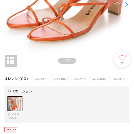
1
/
12
7
オレンジ（OG）
22.5cm
×
23.0/23cm
×
23.5cm
×
24.0/24cm
×
24.5cm
×
バリエーション
オレンジ
（OG）