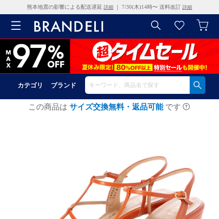
熊本地震の影響による配送遅延
｜ 7/30(木)14時〜 送料改訂
詳細
詳細
カテゴリ
ブランド
この商品は
サイズ交換無料・返品可能
です