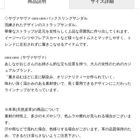
商品説明
サイズ詳細
◇サヴァサヴァ cava cava バックスリングサンダル
洗練されたデザインのストラップサンダル。
華奢なストラップが足元を女性らしく上品な雰囲気に作り出してくれます。
イージーパンツやフレアスカートなど様々なボトムスとマッチしやすく、ト
レンドに左右されずに履きこなせるアイテムです。
cava cava（サヴァサヴァ）
あしながおじさんのお姉さん的な立ち位置を持つ、大人の女性のためのカジ
ュアルブランド。
「履き込むほどに足に馴染み、オリジナリティーが作られていく」
味わい深く温かみのある素材使いで、長く愛用できるデザインにこだわった
ラインナップがそろっています。
※本革(天然皮革)の商品について
素材の特性上、多少のキズやシワ、色ムラや擦れが見られる場合がございま
す。
汗や雨などで濡れた場合、色移りする場合がございます。革の品質保持のた
め、できるだけ濡らさないようご注意下さい。