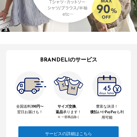
BRANDELIのサービス
全国送料
390円
〜
サイズ交換
、
豊富な決済！
翌日お届けも！
返品
承ります！
後払い
や
PayPay
も利
※ 一部商品除く
用可能
サービスの詳細はこちら