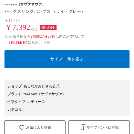
（サヴァサヴァ）
cava cava
バックスリングパンプス （ライトグレー）
￥18,480
￥7,392
60%OFF
税込
お急ぎ便なら
2時間27分37秒
以内
のお支払いで
8月10日(月)
にお届け
詳細
サイズ・色を選ぶ
ショップ
:
あしながおじさん公式
ブランド
:
cava cava
（サヴァサヴァ）
性別タイプ
:
レディース
カテゴリ
:
お気に入り登録
マイブランドに登録