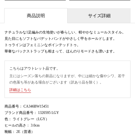
商品説明
サイズ詳細
ナチュラルな1足編みの生地使いが春らしい、軽やかなミュールスタイル。
見た目にもソフトなパデットバンドがやさしく甲をホールドします。
トゥラインはフェミニンなポインテッドトゥ。
華奢なバックストラップも相まって、ほんのりモードさも漂います。
こちらはアウトレット品です。
主にはシーズン落ちの新品になりますが、中には細かな傷やシワ、若干
の色落ち等がある場合がございます（訳あり品を除く）。
詳細はこちら
商品番号
： CA346BW15451
ブランド商品番号
： 1320595 LGY
色
： ライトグレー（LGY）
ヒールの高さ
： 3.0cm
靴幅
： 2E（普通）