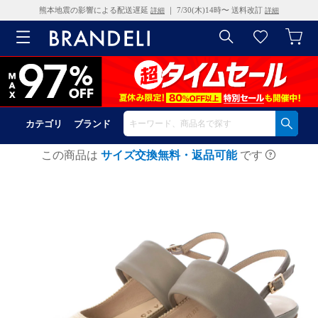
熊本地震の影響による配送遅延
｜ 7/30(木)14時〜 送料改訂
詳細
詳細
カテゴリ
ブランド
この商品は
サイズ交換無料・返品可能
です