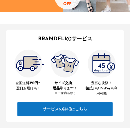
BRANDELIのサービス
全国送料
390円
〜
サイズ交換
、
豊富な決済！
翌日お届けも！
返品
承ります！
後払い
や
PayPay
も利
※ 一部商品除く
用可能
サービスの詳細はこちら