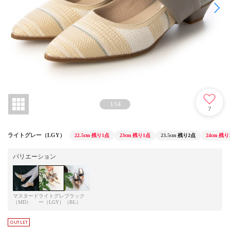
1
/
14
7
ライトグレー（LGY）
22.5cm
残り1点
23cm
残り1点
23.5cm
残り2点
24cm
残り
バリエーション
マスタード
ライトグレ
ブラック
（MD）
ー（LGY）
（BL）