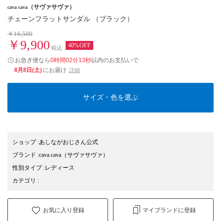
（サヴァサヴァ）
cava cava
チェーンフラットサンダル （ブラック）
￥16,500
￥9,900
40%OFF
税込
お急ぎ便なら
0時間02分13秒
以内
のお支払いで
8月8日(土)
にお届け
詳細
サイズ・色を選ぶ
ショップ
:
あしながおじさん公式
ブランド
:
cava cava
（サヴァサヴァ）
性別タイプ
:
レディース
カテゴリ
:
お気に入り登録
マイブランドに登録