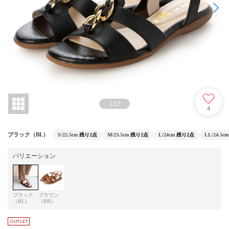
1
/
12
4
ブラック（BL）
S/22.5cm
残り2点
M/23.5cm
残り2点
L/24cm
残り2点
LL/24.5cm
バリエーション
ブラック
ブラウン
（BL）
（BR）