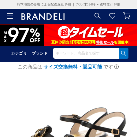
熊本地震の影響による配送遅延
｜ 7/30(木)14時〜 送料改訂
詳細
詳細
カテゴリ
ブランド
この商品は
サイズ交換無料・返品可能
です