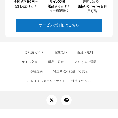
全国送料
390円
〜
サイズ交換
、
豊富な決済！
翌日お届けも！
返品
承ります！
後払い
や
PayPay
も利
※ 一部商品除く
用可能
サービスの詳細はこちら
ご利用ガイド
お支払い
配送・送料
サイズ交換
返品・返金
よくあるご質問
各種規約
特定商取引に基づく表示
なりすましメール・サイトにご注意ください