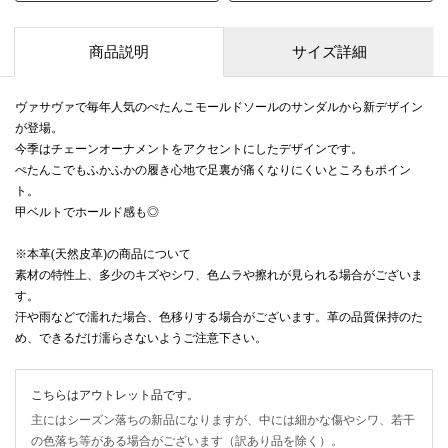
商品説明
サイズ詳細
ヴァサヴァで毎年人気のぺたんこモールドソールのサンダルから新デザイン
が登場。
今季はチェーンオーナメントをアクセントにしたデザインです。
ぺたんこでもふかふかの履き心地で足裏が痛くなりにくいところもポイン
ト。
甲ベルトでホールド感も◎
※本革(天然皮革)の商品について
素材の特性上、多少のキズやシワ、色ムラや擦れが見られる場合がございま
す。
汗や雨などで濡れた場合、色移りする場合がございます。革の品質保持のた
め、できるだけ濡らさないようご注意下さい。
こちらはアウトレット品です。
主にはシーズン落ちの新品になりますが、中には細かな傷やシワ、若干
の色落ち等がある場合がございます（訳あり品を除く）。