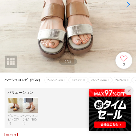
1
/
22
3
ベージュコンビ（BG/c）
22.5/22.5cm
×
23/23cm
×
23.5/23.5cm
×
24/24cm
×
バリエーション
グレーコン
ベージュコ
ビ（GY/
ンビ（BG/
C）
c）