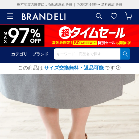
熊本地震の影響による配送遅延
｜ 7/30(木)14時〜 送料改訂
詳細
詳細
カテゴリ
ブランド
この商品は
サイズ交換無料・返品可能
です