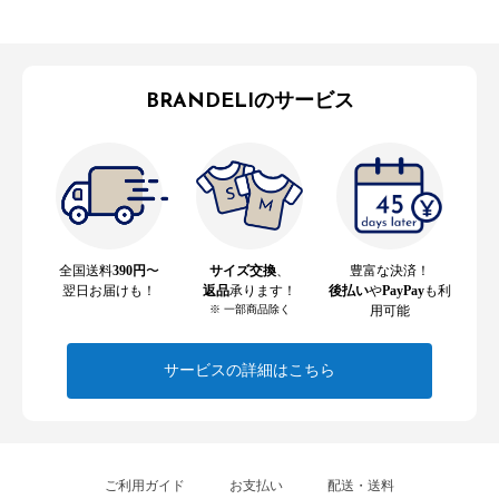
BRANDELIのサービス
全国送料
390円
〜
サイズ交換
、
豊富な決済！
翌日お届けも！
返品
承ります！
後払い
や
PayPay
も利
※ 一部商品除く
用可能
サービスの詳細はこちら
ご利用ガイド
お支払い
配送・送料