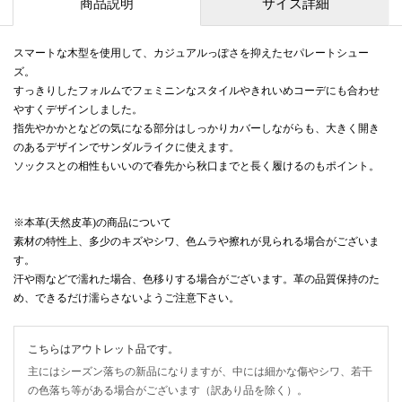
商品説明
サイズ詳細
スマートな木型を使用して、カジュアルっぽさを抑えたセパレートシュー
ズ。
すっきりしたフォルムでフェミニンなスタイルやきれいめコーデにも合わせ
やすくデザインしました。
指先やかかとなどの気になる部分はしっかりカバーしながらも、大きく開き
のあるデザインでサンダルライクに使えます。
ソックスとの相性もいいので春先から秋口までと長く履けるのもポイント。
※本革(天然皮革)の商品について
素材の特性上、多少のキズやシワ、色ムラや擦れが見られる場合がございま
す。
汗や雨などで濡れた場合、色移りする場合がございます。革の品質保持のた
め、できるだけ濡らさないようご注意下さい。
こちらはアウトレット品です。
主にはシーズン落ちの新品になりますが、中には細かな傷やシワ、若干
の色落ち等がある場合がございます（訳あり品を除く）。