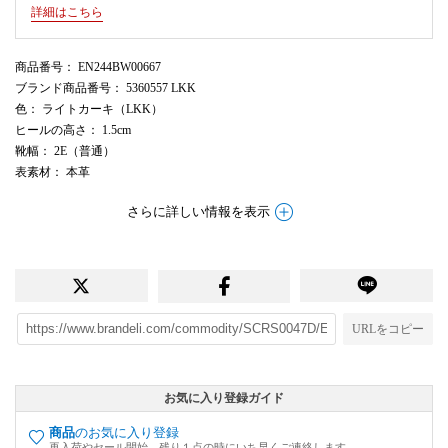
詳細はこちら
商品番号
： EN244BW00667
ブランド商品番号
： 5360557 LKK
色
： ライトカーキ（LKK）
ヒールの高さ
： 1.5cm
靴幅
： 2E（普通）
表素材
： 本革
さらに詳しい情報を表示
URLをコピー
お気に入り登録ガイド
商品
のお気に入り登録
再入荷やセール開始、残り１点の時にいち早くご連絡します