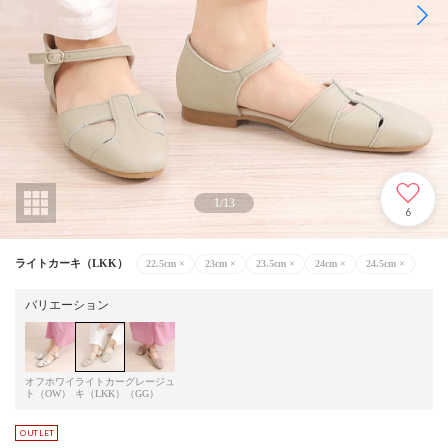
1
/
13
6
ライトカーキ（LKK）
22.5cm
×
23cm
×
23.5cm
×
24cm
×
24.5cm
×
バリエーション
オフホワイ
ライトカー
グレージュ
ト（OW）
キ（LKK）
（GG）