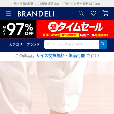
熊本地震の影響による配送遅延
｜ 7/30(木)14時〜 送料改訂
詳細
詳細
カテゴリ
ブランド
この商品は
サイズ交換無料・返品可能
です