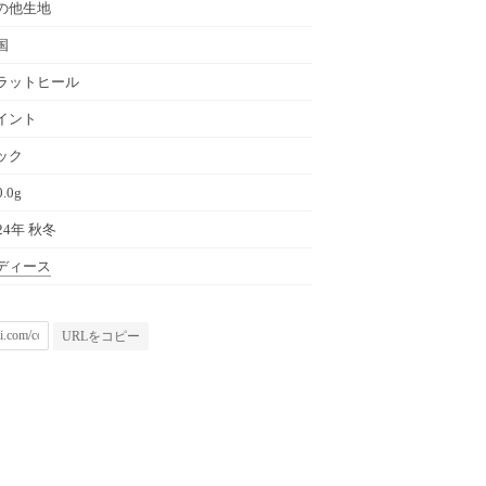
の他生地
国
ラットヒール
イント
ック
0.0g
24年 秋冬
ディース
URLをコピー