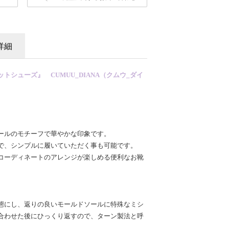
詳細
シューズ』 CUMUU_DIANA（クムウ_ダイ
ールのモチーフで華やかな印象です。
で、シンプルに履いていただく事も可能です。
コーディネートのアレンジが楽しめる便利なお靴
態にし、返りの良いモールドソールに特殊なミシ
合わせた後にひっくり返すので、ターン製法と呼