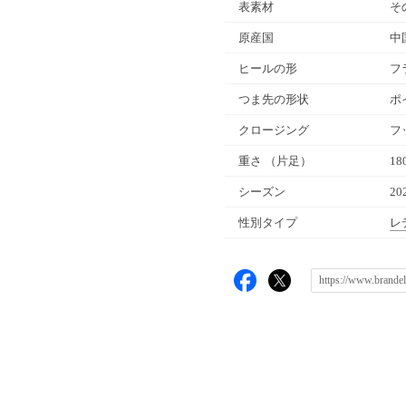
表素材
そ
原産国
中
ヒールの形
フ
つま先の形状
ポ
クロージング
フ
重さ
（片足）
18
シーズン
20
性別タイプ
レ