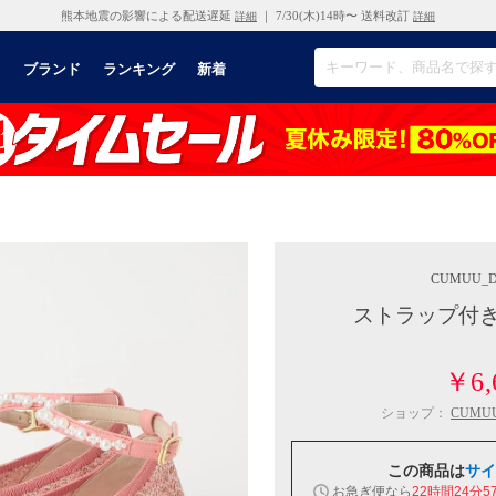
熊本地震の影響による配送遅延
｜ 7/30(木)14時〜 送料改訂
詳細
詳細
リ
ブランド
ランキング
新着
CUMUU_D
ストラップ付き
￥6,
ショップ：
CUMU
この商品は
サイ
お急ぎ便なら
22時間24分5