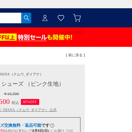
[ 前に戻る ]
IANA
（クムウ_ダイアナ）
シューズ （ピンク生地）
￥16,500
600
60%OFF
税込
U_DIANA（クムウ_ダイアナ） 公式
ズ交換無料・返品可能
です
6秒
以内
のお支払いで
8月9日(日)
にお届け
詳細