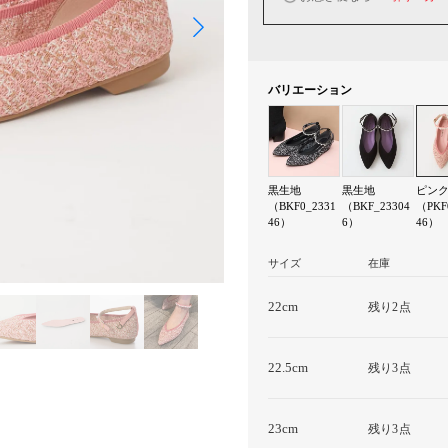
バリエーション
黒生地
黒生地
ピン
（BKF0_2331
（BKF_23304
（PKF
46）
6）
46）
サイズ
在庫
22cm
残り2点
22.5cm
残り3点
23cm
残り3点