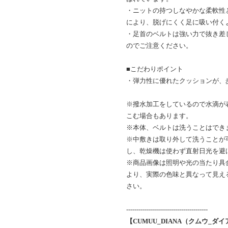
・ニットの持つしなやかな柔軟性
により、脱げにくく足に吸い付く
・足首のベルトは強い力で抜き差
のでご注意ください。
■こだわりポイント
・弾力性に優れたクッションが、
※撥水加工をしているので水滴が
こむ場合もあります。
※本体、ベルトは洗うことはでき
※中敷きは取り外して洗うことが
し、乾燥機は使わず直射日光を避
※商品画像は照明や光の当たり具
より、実際の色味と異なって見え
さい。
----------------------------------------
【CUMUU_DIANA（クムウ_ダ