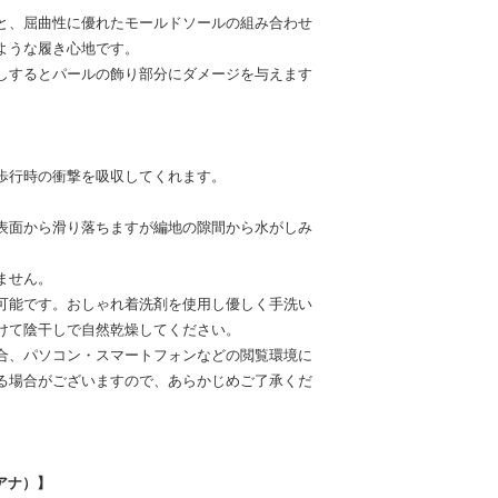
と、屈曲性に優れたモールドソールの組み合わせ
ような履き心地です。
しするとパールの飾り部分にダメージを与えます
歩行時の衝撃を吸収してくれます。
表面から滑り落ちますが編地の隙間から水がしみ
ません。
可能です。おしゃれ着洗剤を使用し優しく手洗い
けて陰干しで自然乾燥してください。
合、パソコン・スマートフォンなどの閲覧環境に
る場合がございますので、あらかじめご了承くだ
イアナ）】