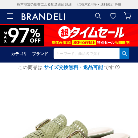
熊本地震の影響による配送遅延
｜ 7/30(木)14時〜 送料改訂
詳細
詳細
カテゴリ
ブランド
この商品は
サイズ交換無料・返品可能
です