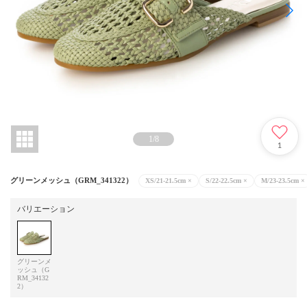
1
/
8
1
グリーンメッシュ（GRM_341322）
XS/21-21.5cm
×
S/22-22.5cm
×
M/23-23.5cm
×
バリエーション
グリーンメ
ッシュ（G
RM_34132
2）