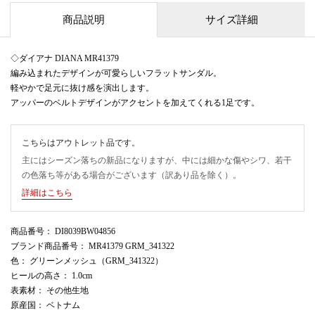
商品説明
サイズ詳細
◇ダイアナ DIANA MR41379
編み込まれたデザインが可愛らしいフラットサンダル。
軽やかで足元に抜け感を演出します。
アッパーのベルトデザインがアクセントを加えてくれる1足です。
こちらはアウトレット品です。
主にはシーズン落ちの新品になりますが、中には細かな傷やシワ、若干
の色落ち等がある場合がございます（訳あり品を除く）。
詳細はこちら
商品番号
： DI8039BW04856
ブランド商品番号
： MR41379 GRM_341322
色
： グリーンメッシュ（GRM_341322）
ヒールの高さ
： 1.0cm
表素材
： その他生地
原産国
： ベトナム