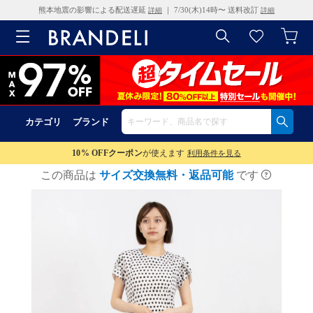
熊本地震の影響による配送遅延
｜ 7/30(木)14時〜 送料改訂
詳細
詳細
カテゴリ
ブランド
10% OFF
クーポン
が使えます
利用条件を見る
この商品は
サイズ交換無料・返品可能
です