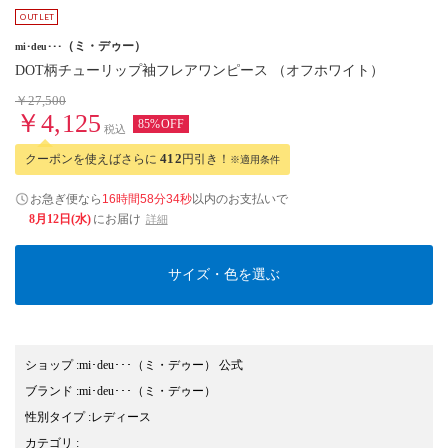
（ミ・デゥー）
mi･deu･･･
DOT柄チューリップ袖フレアワンピース （オフホワイト）
￥27,500
￥4,125
85%OFF
税込
クーポンを使えばさらに
412
円引き！
※適用条件
お急ぎ便なら
16時間58分34秒
以内
のお支払いで
8月12日(水)
にお届け
詳細
サイズ・色を選ぶ
ショップ
:
mi･deu･･･（ミ・デゥー） 公式
ブランド
:
mi･deu･･･
（ミ・デゥー）
性別タイプ
:
レディース
カテゴリ
: