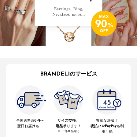
BRANDELIのサービス
全国送料
390円
〜
サイズ交換
、
豊富な決済！
翌日お届けも！
返品
承ります！
後払い
や
PayPay
も利
※ 一部商品除く
用可能