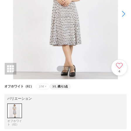
1
/
13
4
オフホワイト（02）
2/M
×
3/L
残り2点
バリエーション
オフホワイ
ト（02）