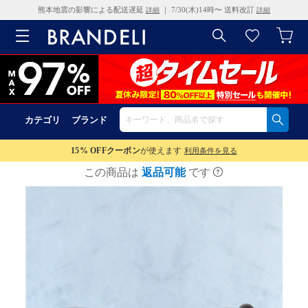
熊本地震の影響による配送遅延
｜ 7/30(木)14時〜 送料改訂
詳細
詳細
カテゴリ
ブランド
15% OFF
クーポン
が使えます
利用条件を見る
この商品は
返品可能
です