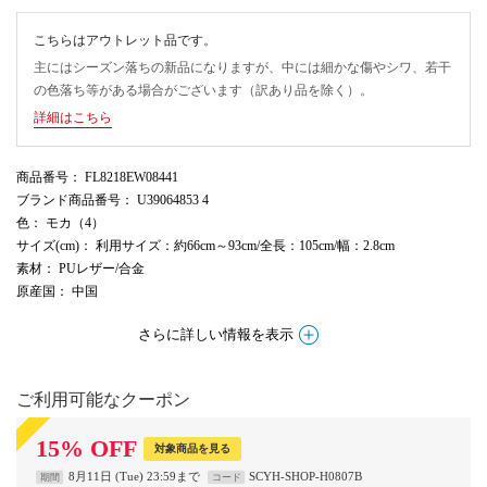
こちらはアウトレット品です。
主にはシーズン落ちの新品になりますが、中には細かな傷やシワ、若干
の色落ち等がある場合がございます（訳あり品を除く）。
詳細はこちら
商品番号
： FL8218EW08441
ブランド商品番号
： U39064853 4
色
： モカ（4）
サイズ(cm)
： 利用サイズ：約66cm～93cm/全長：105cm/幅：2.8cm
素材
： PUレザー/合金
原産国
： 中国
さらに詳しい情報を表示
ご利用可能なクーポン
15
%
OFF
対象商品を見る
8月11日 (Tue) 23:59まで
SCYH-SHOP-H0807B
期間
コード