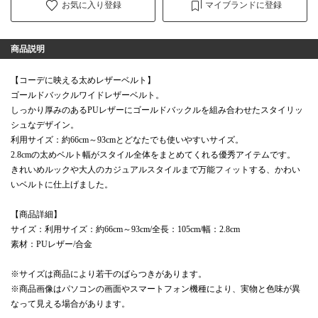
お気に入り登録
マイブランドに登録
商品説明
【コーデに映える太めレザーベルト】
ゴールドバックルワイドレザーベルト。
しっかり厚みのあるPUレザーにゴールドバックルを組み合わせたスタイリッ
シュなデザイン。
利用サイズ：約66cm～93cmとどなたでも使いやすいサイズ。
2.8cmの太めベルト幅がスタイル全体をまとめてくれる優秀アイテムです。
きれいめルックや大人のカジュアルスタイルまで万能フィットする、かわい
いベルトに仕上げました。
【商品詳細】
サイズ：利用サイズ：約66cm～93cm/全長：105cm/幅：2.8cm
素材：PUレザー/合金
※サイズは商品により若干のばらつきがあります。
※商品画像はパソコンの画面やスマートフォン機種により、実物と色味が異
なって見える場合があります。