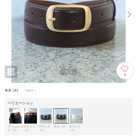
1
/
12
8
モカ（4）
FREE
×
バリエーション
ワインレッ
ブラウン
ブラック
モカ（4）
ホワイト
ド（3）
（2）
（5）
（1）