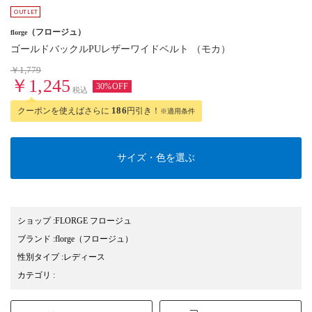
（フロージュ）
florge
ゴールドバックルPUレザーワイドベルト （モカ）
￥1,779
￥1,245
30%OFF
税込
クーポンを使えばさらに
186
円引き！
※適用条件
サイズ・色を選ぶ
ショップ
:
FLORGE フロージュ
ブランド
:
florge
（フロージュ）
性別タイプ
:
レディース
カテゴリ
: