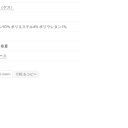
（ゲス）
ン95% ポリエステル4% ポリウレタン1%
年 春夏
ース
URLをコピー