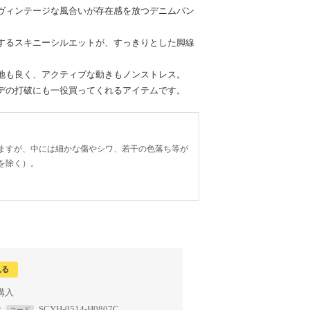
ヴィンテージな風合いが存在感を放つデニムパン
するスキニーシルエットが、すっきりとした脚線
地も良く、アクティブな動きもノンストレス。
デの打破にも一役買ってくれるアイテムです。
ますが、中には細かな傷やシワ、若干の色落ち等が
を除く）。
見る
で
SCYH-0514-H0807C
コード