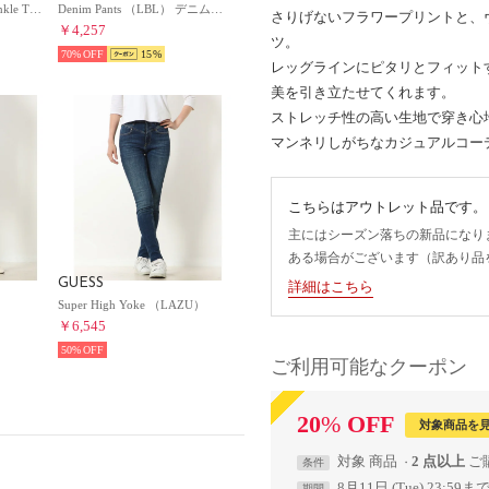
Adrianne Mr Cropped Ankle Tie （LWA）
Denim Pants （LBL） デニムパンツ ジーンズ レディース
さりげないフラワープリントと、
￥4,257
ツ。
70%
15
レッグラインにピタリとフィット
美を引き立たせてくれます。
ストレッチ性の高い生地で穿き心
マンネリしがちなカジュアルコー
こちらはアウトレット品です。
主にはシーズン落ちの新品になり
ある場合がございます（訳あり品
GUESS
詳細はこちら
）
Super High Yoke （LAZU）
￥6,545
50%
ご利用可能なクーポン
20
%
OFF
対象商品を
対象
商品
2 点以上
条件
8月11日 (Tue) 23:59ま
期間