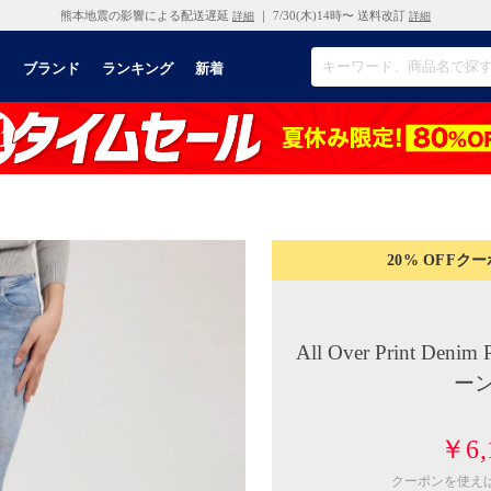
熊本地震の影響による配送遅延
｜ 7/30(木)14時〜 送料改訂
詳細
詳細
リ
ブランド
ランキング
新着
20% OFF
クー
All Over Print D
ー
￥6,
クーポンを使え