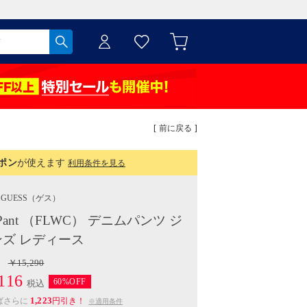
[ 前に戻る ]
ポン
が使えます
利用条件を見る
GUESS
（ゲス）
enim Pant （FLWC） デニムパンツ ジ
ンズ レディース
￥15,290
116
60%OFF
税込
1,223
ばさらに
円引き！
※適用条件