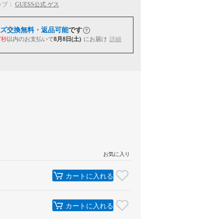
ップ：
GUESS公式 ゲス
ズ交換無料・返品可能
です
6秒
以内
のお支払いで
8月8日(土)
にお届け
詳細
お気に入り
カートに入れる
カートに入れる