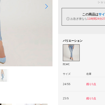
ショ
この商品は
サイ
お急ぎ便なら
11時間24分2
バリエーション
FLWC
サイズ
在庫
24/SS
残り1点
25/S
残り1点