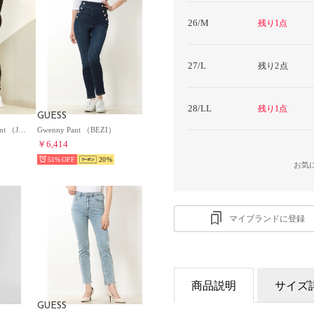
26/M
残り1点
27/L
残り2点
28/LL
残り1点
GUESS
Tanya Sweater Jogger Pant （JET BLACK）
Gwenny Pant （BEZI）
￥6,414
51%
20
お気
マイブランドに登録
商品説明
サイズ
GUESS