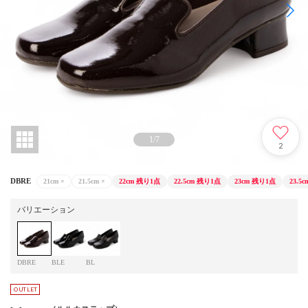
1
/
7
2
DBRE
21cm
×
21.5cm
×
22cm
残り1点
22.5cm
残り1点
23cm
残り1点
23.5c
バリエーション
DBRE
BLE
BL