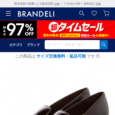
熊本地震の影響による配送遅延
｜ 7/30(木)14時〜 送料改訂
詳細
詳細
カテゴリ
ブランド
この商品は
サイズ交換無料・返品可能
です