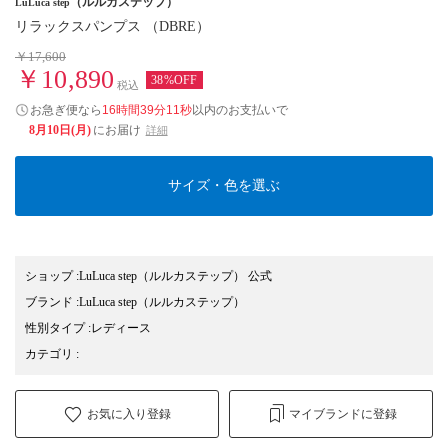
（ルルカステップ）
LuLuca step
リラックスパンプス （DBRE）
￥17,600
￥10,890
38%OFF
税込
お急ぎ便なら
16時間39分10秒
以内
のお支払いで
8月10日(月)
にお届け
詳細
サイズ・色を選ぶ
ショップ
:
LuLuca step（ルルカステップ） 公式
ブランド
:
LuLuca step
（ルルカステップ）
性別タイプ
:
レディース
カテゴリ
:
お気に入り登録
マイブランドに登録