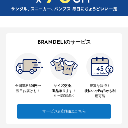
BRANDELIのサービス
全国送料
390円
〜
サイズ交換
、
豊富な決済！
翌日お届けも！
返品
承ります！
後払い
や
PayPay
も利
※ 一部商品除く
用可能
サービスの詳細はこちら