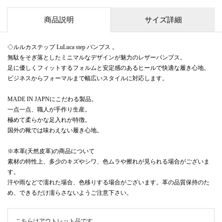
商品説明
サイズ詳細
◇ルルカステップ LuLuca step パンプス 。
無駄をそぎ落としたミニマルなデザインが魅力のレザーパンプス。
足に優しくフィットするフォルムと安定感のあるヒールで快適な履き心地。
ビジネスからフォーマルまで幅広いスタイルに対応します。
MADE IN JAPNにこだわる製品。
一点一点、職人が手作り生産。
極めて柔らかな足入れが特徴。
国外の靴では味わえない履き心地。
※本革(天然皮革)の商品について
素材の特性上、多少のキズやシワ、色ムラや擦れが見られる場合がございま
す。
汗や雨などで濡れた場合、色移りする場合がございます。革の品質保持のた
め、できるだけ濡らさないようご注意下さい。
こちらはアウトレット品です。