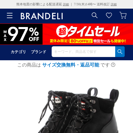
熊本地震の影響による配送遅延
｜ 7/30(木)14時〜 送料改訂
詳細
詳細
カテゴリ
ブランド
この商品は
サイズ交換無料・返品可能
です