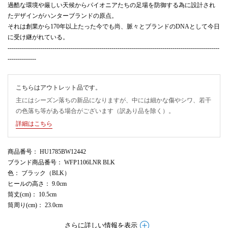
過酷な環境や厳しい天候からパイオニアたちの足場を防御する為に設計され
たデザインがハンターブランドの原点。
それは創業から170年以上たった今でも尚、脈々とブランドのDNAとして今日
に受け継がれている。
--------------------------------------------------------------------------------------------------------
--------------
こちらはアウトレット品です。
主にはシーズン落ちの新品になりますが、中には細かな傷やシワ、若干
の色落ち等がある場合がございます（訳あり品を除く）。
詳細はこちら
商品番号
： HU1785BW12442
ブランド商品番号
： WFP1106LNR BLK
色
： ブラック（BLK）
ヒールの高さ
： 9.0cm
筒丈(cm)
： 10.5cm
筒周り(cm)
： 23.0cm
さらに詳しい情報を表示