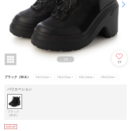
1
/
8
19
ブラック（BLK）
UK3/22cm
×
UK4/23cm
×
UK5/24cm
×
UK6/25cm
×
バリエーション
ブラック
（BLK）