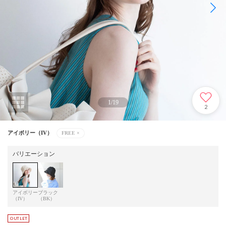
1
/
19
2
アイボリー（IV）
FREE
×
バリエーション
アイボリー
ブラック
（IV）
（BK）