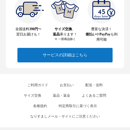
全国送料
390円
〜
サイズ交換
、
豊富な決済！
翌日お届けも！
返品
承ります！
後払い
や
PayPay
も利
※ 一部商品除く
用可能
サービスの詳細はこちら
ご利用ガイド
お支払い
配送・送料
サイズ交換
返品・返金
よくあるご質問
各種規約
特定商取引に基づく表示
なりすましメール・サイトにご注意ください