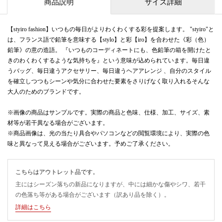
商品説明
サイズ詳細
【styiro fashion】いつもの毎日がよりわくわくする彩を提案します。 "styiro"と
は、フランス語で鉛筆を意味する【stylo】と彩【iro】を合わせた《彩（色）
鉛筆》の意の造語。 『いつものコーディネートにも、色鉛筆の箱を開けたと
きのわくわくするような気持ちを』という意味が込められています。毎日違
うバッグ、毎日違うアクセサリー、毎日違うヘアアレンジ 、自分のスタイル
を確立しつつもシーンや気分に合わせた要素をさりげなく取り入れるそんな
大人のためのブランドです。
※画像の商品はサンプルです。実際の商品と色味、仕様、加工、サイズ、素
材等が若干異なる場合がございます。
※商品画像は、光の当たり具合やパソコンなどの閲覧環境により、実際の色
味と異なって見える場合がございます。予めご了承ください。
こちらはアウトレット品です。
主にはシーズン落ちの新品になりますが、中には細かな傷やシワ、若干
の色落ち等がある場合がございます（訳あり品を除く）。
詳細はこちら