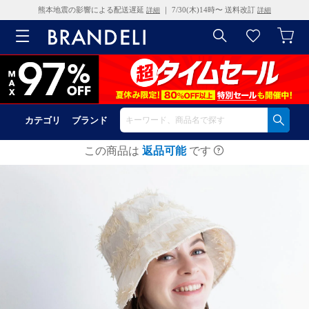
熊本地震の影響による配送遅延
｜ 7/30(木)14時〜 送料改訂
詳細
詳細
カテゴリ
ブランド
この商品は
返品可能
です