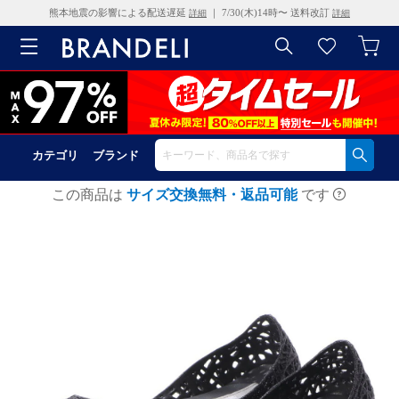
熊本地震の影響による配送遅延
｜ 7/30(木)14時〜 送料改訂
詳細
詳細
カテゴリ
ブランド
この商品は
サイズ交換無料・返品可能
です