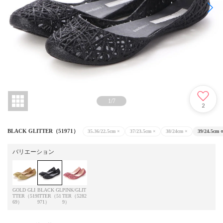
1
/
7
2
BLACK GLITTER（51971）
35.36/22.5cm
×
37/23.5cm
×
38/24cm
×
39/24.5cm
バリエーション
GOLD GLI
BLACK GL
PINK/GLIT
TTER（519
ITTER（51
TER（5282
69）
971）
9）