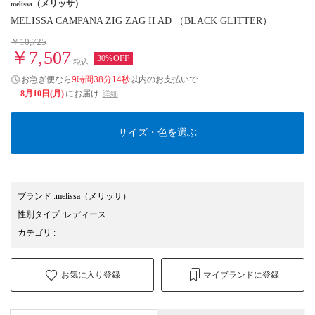
（メリッサ）
melissa
MELISSA CAMPANA ZIG ZAG II AD （BLACK GLITTER）
￥10,725
￥7,507
30%OFF
税込
お急ぎ便なら
9時間38分14秒
以内
のお支払いで
8月10日(月)
にお届け
詳細
サイズ・色を選ぶ
ブランド
:
melissa
（メリッサ）
性別タイプ
:
レディース
カテゴリ
:
お気に入り登録
マイブランドに登録