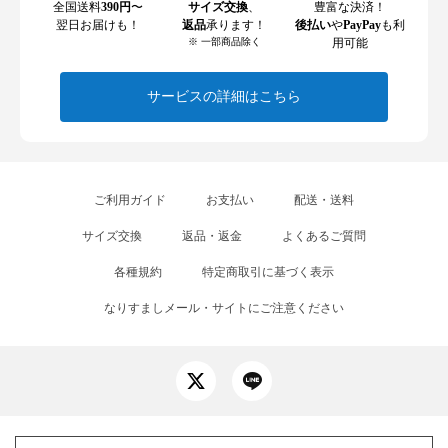
全国送料
390円
〜
サイズ交換
、
豊富な決済！
翌日お届けも！
返品
承ります！
後払い
や
PayPay
も利
※ 一部商品除く
用可能
サービスの詳細はこちら
ご利用ガイド
お支払い
配送・送料
サイズ交換
返品・返金
よくあるご質問
各種規約
特定商取引に基づく表示
なりすましメール・サイトにご注意ください