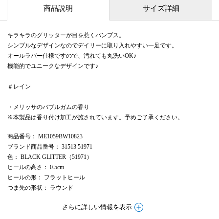
商品説明
サイズ詳細
キラキラのグリッターが目を惹くパンプス。
シンプルなデザインなのでデイリーに取り入れやすい一足です。
オールラバー仕様ですので、汚れても丸洗いOK♪
機能的でユニークなデザインです♪
＃レイン
・メリッサのバブルガムの香り
※本製品は香り付け加工が施されています。予めご了承ください。
商品番号
： ME1059BW10823
ブランド商品番号
： 31513 51971
色
： BLACK GLITTER（51971）
ヒールの高さ
： 0.5cm
ヒールの形
： フラットヒール
つま先の形状
： ラウンド
さらに詳しい情報を表示